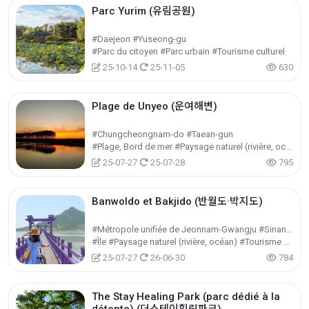
Parc Yurim (유림공원)
#Daejeon #Yuseong-gu
#Parc du citoyen #Parc urbain #Tourisme culturel
25-10-14
25-11-05
630
Plage de Unyeo (운여해변)
#Chungcheongnam-do #Taean-gun
#Plage, Bord de mer #Paysage naturel (rivière, océan) #Tourisme nature
25-07-27
25-07-28
795
Banwoldo et Bakjido (반월도·박지도)
#Métropole unifiée de Jeonnam-Gwangju #Sinan-gun
#Île #Paysage naturel (rivière, océan) #Tourisme nature
25-07-27
26-06-30
784
The Stay Healing Park (parc dédié à la