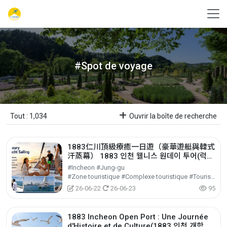
#Spot de voyage
Tout : 1,034
Ouvrir la boîte de recherche
1883仁川頂級療癒一日遊（豪華遊艇與韓式
汗蒸幕） 1883 인천 웰니스 원데이 투어(럭셔
리 요트 & 찜질방)
#Incheon #Jung-gu
#Zone touristique #Complexe touristique #Tourisme culturel
26-06-22
26-06-23
95
1883 Incheon Open Port : Une Journée
d'Histoire et de Culture(1883 인천 개항장