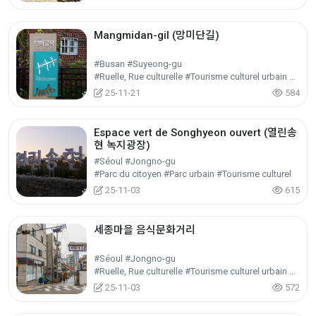
Mangmidan-gil (망미단길)
#Busan #Suyeong-gu
#Ruelle, Rue culturelle #Tourisme culturel urbain et régional #Tourisme culturel
25-11-21
584
Espace vert de Songhyeon ouvert (열린송
현 녹지광장)
#Séoul #Jongno-gu
#Parc du citoyen #Parc urbain #Tourisme culturel
25-11-03
615
세종마을 음식문화거리
#Séoul #Jongno-gu
#Ruelle, Rue culturelle #Tourisme culturel urbain et régional #Tourisme culturel
25-11-03
572