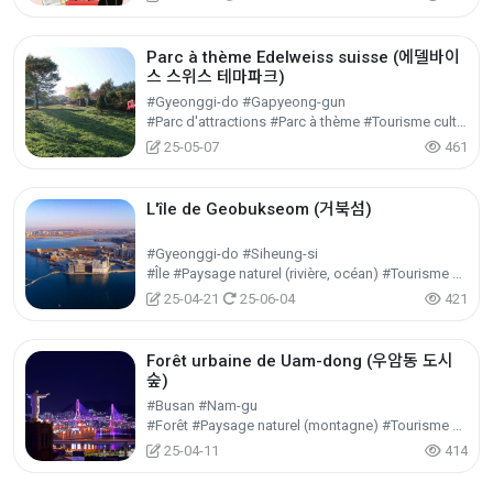
Parc à thème Edelweiss suisse (에델바이
스 스위스 테마파크)
#Gyeonggi-do #Gapyeong-gun
#Parc d'attractions #Parc à thème #Tourisme culturel
25-05-07
461
L'île de Geobukseom (거북섬)
#Gyeonggi-do #Siheung-si
#Île #Paysage naturel (rivière, océan) #Tourisme nature
25-04-21
25-06-04
421
Forêt urbaine de Uam-dong (우암동 도시
숲)
#Busan #Nam-gu
#Forêt #Paysage naturel (montagne) #Tourisme nature
25-04-11
414