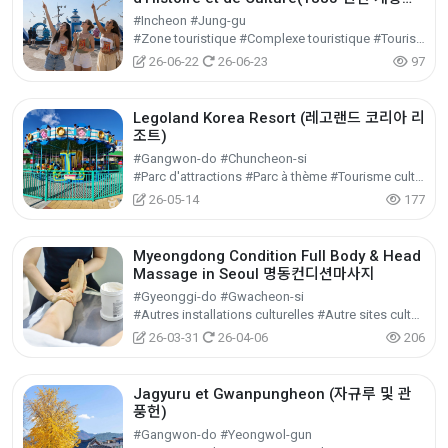
스토리 원데이 투어)
#Incheon #Jung-gu
#Zone touristique #Complexe touristique #Tourisme culturel
26-06-22
26-06-23
97
Legoland Korea Resort (레고랜드 코리아 리
조트)
#Gangwon-do #Chuncheon-si
#Parc d'attractions #Parc à thème #Tourisme culturel
26-05-14
177
Myeongdong Condition Full Body & Head
Massage in Seoul 명동컨디션마사지
#Gyeonggi-do #Gwacheon-si
#Autres installations culturelles #Autre sites culturels touristiques #Tourisme culturel
26-03-31
26-04-06
206
Jagyuru et Gwanpungheon (자규루 및 관
풍헌)
#Gangwon-do #Yeongwol-gun