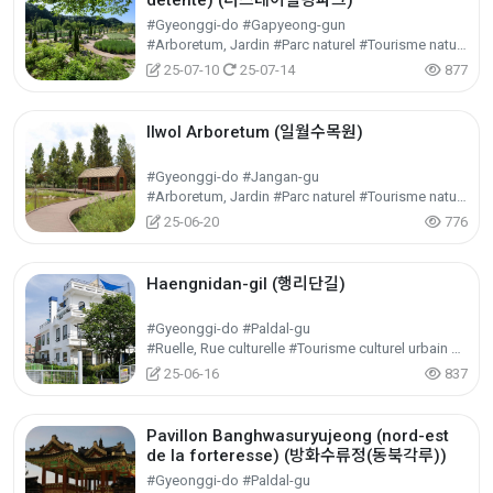
détente) (더스테이힐링파크)
#Gyeonggi-do #Gapyeong-gun
#Arboretum, Jardin #Parc naturel #Tourisme nature
25-07-10
25-07-14
877
Ilwol Arboretum (일월수목원)
#Gyeonggi-do #Jangan-gu
#Arboretum, Jardin #Parc naturel #Tourisme nature
25-06-20
776
Haengnidan-gil (행리단길)
#Gyeonggi-do #Paldal-gu
#Ruelle, Rue culturelle #Tourisme culturel urbain et régional #Tourisme culturel
25-06-16
837
Pavillon Banghwasuryujeong (nord-est
de la forteresse) (방화수류정(동북각루))
#Gyeonggi-do #Paldal-gu