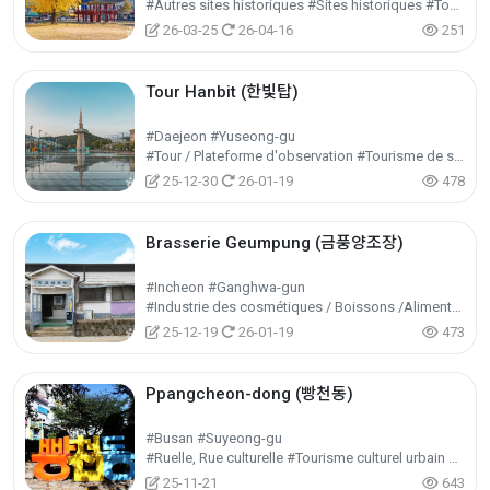
#Autres sites historiques #Sites historiques #Tourisme historique
26-03-25
26-04-16
251
Tour Hanbit (한빛탑)
#Daejeon #Yuseong-gu
#Tour / Plateforme d'observation #Tourisme de sites emblématiques #Tourisme culturel
25-12-30
26-01-19
478
Brasserie Geumpung (금풍양조장)
#Incheon #Ganghwa-gun
#Industrie des cosmétiques / Boissons /Alimentation #Tourisme industriel #Tourisme d'expérience
25-12-19
26-01-19
473
Ppangcheon-dong (빵천동)
#Busan #Suyeong-gu
#Ruelle, Rue culturelle #Tourisme culturel urbain et régional #Tourisme culturel
25-11-21
643