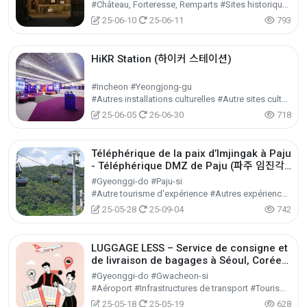
#Château, Forteresse, Remparts #Sites historiques #Tourisme historique
25-06-10
25-06-11
793
HiKR Station (하이커 스테이션)
#Incheon #Yeongjong-gu
#Autres installations culturelles #Autre sites culturels touristiques #Tourisme culturel
25-06-05
26-06-30
718
Téléphérique de la paix d’Imjingak à Paju
- Téléphérique DMZ de Paju (파주 임진각
평화곤돌라 - 파주 DMZ 곤돌라)
#Gyeonggi-do #Paju-si
#Autre tourisme d'expérience #Autres expériences #Tourisme d'expérience
25-05-28
25-09-04
742
LUGGAGE LESS – Service de consigne et
de livraison de bagages à Séoul, Corée
러기지레스
#Gyeonggi-do #Gwacheon-si
#Aéroport #Infrastructures de transport #Tourisme culturel
25-05-18
25-05-19
628