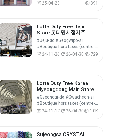
25-04-23
391
Lotte Duty Free Jeju
Store 롯데면세점제주
#Jeju-do #Seogwipo-si
#Boutique hors taxes (centre-ville) #Boutiques hors taxes #Achats
24-11-26
26-04-30
729
Lotte Duty Free Korea
Myeongdong Main Store
롯데면세점 명동
#Gyeonggi-do #Gwacheon-si
#Boutique hors taxes (centre-ville) #Boutiques hors taxes #Achats
24-11-17
26-04-30
1.0K
Sujeongsa CRYSTAL