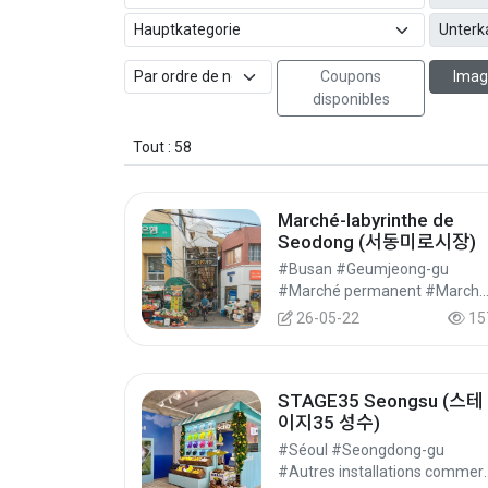
Coupons
Imag
disponibles
Tout : 58
Marché-labyrinthe de
Seodong (서동미로시장)
#Busan #Geumjeong-gu
#Marché permanent #Marchés #Ac
26-05-22
15
STAGE35 Seongsu (스테
이지35 성수)
#Séoul #Seongdong-gu
#Autres installations commercia