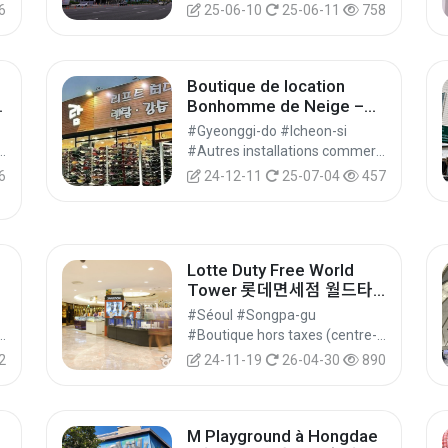
6
25-06-10
25-06-11
758
Boutique de location
Bonhomme de Neige –
Station de ski Jisan (지산
#Gyeonggi-do #Icheon-si
리조트 눈사람 렌탈샵)
(centre-ville) #Boutiques hors taxes #Achats
#Autres installations commerciales #Autres espaces commerciaux #Achats
6
24-12-11
25-07-04
457
Lotte Duty Free World
Tower 롯데면세점 월드타
워점
#Séoul #Songpa-gu
(centre-ville) #Boutiques hors taxes #Achats
#Boutique hors taxes (centre-ville) #Boutiques hors taxes #Achats
2
24-11-19
26-04-30
890
M Playground à Hongdae