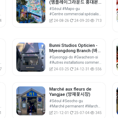
(엠플레이그라운드 홍대본
점 [Tax Refund Shop])
#Séoul #Mapo-gu
s / Centres commerciaux spécialisés #Achats
#Centre commercial spécialisé #Boutiques spécialisées / Centres commerciaux spécialisés #Achats
4
24-08-26
24-09-20
713
Bunni Studios Opticien -
Myeongdong Branch (바니
스튜디오 명동역점)
#Gyeonggi-do #Gwacheon-si
les #Autres espaces commerciaux #Achats
#Autres installations commerciales #Autres espaces commerciaux #Achats
7
24-03-25
24-12-31
556
Marché aux fleurs de
Yangjae (양재꽃시장)
#Séoul #Seocho-gu
les #Autres espaces commerciaux #Achats
#Marché permanent #Marchés #Achats
1
21-12-01
25-07-04
345