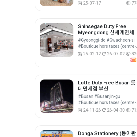
25-07-17
77
Shinsegae Duty Free
Myeongdong 신세계면세
점 명동
#Gyeonggi-do #Gwacheon-si
#Boutique hors taxes 
25-02-12
26-07-02
82
Lotte Duty Free Busan 롯
데면세점 부산
#Busan #Busanjin-gu
#Boutique hors taxes 
24-11-26
26-04-30
71
Donga Stationery (동아완