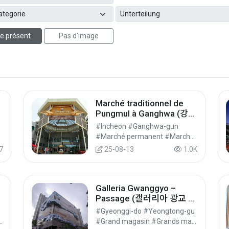
e présent
Pas d'image
Marché traditionnel de
Pungmul à Ganghwa (강화
풍물시장)
#Incheon #Ganghwa-gun
hats
#Marché permanent #Marchés #Achats
7
25-08-13
1.0K
Galleria Gwanggyo –
Passage (갤러리아 광교 파
사쥬)
#Gyeonggi-do #Yeongtong-gu
les #Autres espaces commerciaux #Achats
#Grand magasin #Grands magasins #Achats