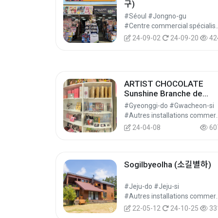
구)
#Séoul #Jongno-gu
#Centre commercial spécialisé #Boutiques spécialisée
24-09-02
24-09-20
42
ARTIST CHOCOLATE
Sunshine Branche de
Dongdaemun(아티스트초
#Gyeonggi-do #Gwacheon-si
콜릿 선샤인 동대문점)
#Autres installations commercia
24-04-08
60
Sogilbyeolha (소길별하)
#Jeju-do #Jeju-si
#Autres installations commercia
22-05-12
24-10-25
33