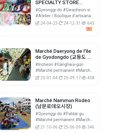
SPECIALTY STORE
(Sogong Underground
#Gyeonggi-do #Gwacheon-si
Shopping Center #65) -
#Atelier / Boutique d'artisanat #Boutiques spécialisées / Centres commerciaux spécialisés #Achats
명동 수정사
24-04-23
24-12-31
643
Marché Daeryong de l'île
de Gyodongdo (교동도 대
룡시장)
#Incheon #Ganghwa-gun
#Marché permanent #Marchés #Achats
23-01-04
25-09-17
458
Marché Nammun Rodeo
(남문로데오시장)
#Gyeonggi-do #Paldal-gu
#Marché permanent #Marchés #Achats
21-10-06
25-06-09
346