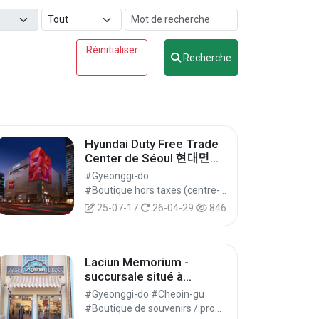
Réinitialiser
Recherche
Hyundai Duty Free Trade
Center de Séoul 현대면세
점 무역센터
#Gyeonggi-do
#Boutique hors taxes (centre-ville) #Boutiques hors taxes #Achats
25-07-17
26-04-29
846
Laciun Memorium -
succursale situé à
Everland (라시언 메모리엄
#Gyeonggi-do #Cheoin-gu
에버랜드점)
#Boutique de souvenirs / produits régionaux #Boutiques spécialisées / Centres commerciaux spécialisés #Achats