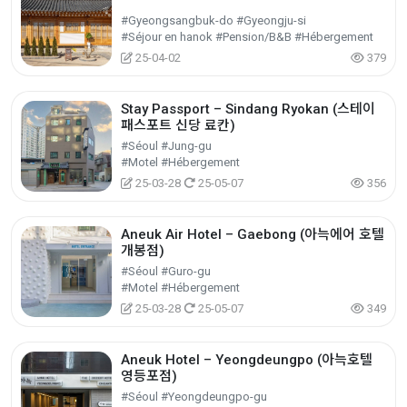
#Gyeongsangbuk-do #Gyeongju-si
#Séjour en hanok #Pension/B&B #Hébergement
25-04-02
379
Stay Passport – Sindang Ryokan (스테이
패스포트 신당 료칸)
#Séoul #Jung-gu
#Motel #Hébergement
25-03-28
25-05-07
356
Aneuk Air Hotel – Gaebong (아늑에어 호텔
개봉점)
#Séoul #Guro-gu
#Motel #Hébergement
25-03-28
25-05-07
349
Aneuk Hotel – Yeongdeungpo (아늑호텔
영등포점)
#Séoul #Yeongdeungpo-gu