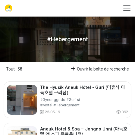
#Hébergement
Tout : 58
Ouvrir la boîte de recherche
The Hyusik Aneuk Hôtel - Guri (더휴식 아
늑호텔 구리점)
#Gyeonggi-do #Guri-si
#Motel #Hébergement
25-05-19
392
Aneuk Hotel & Spa – Jongno Unni (아늑호
텔 앤 스파 종로운니점)