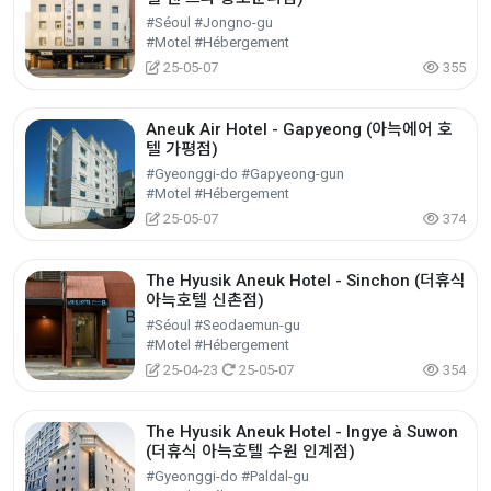
#Séoul #Jongno-gu
#Motel #Hébergement
25-05-07
355
Aneuk Air Hotel - Gapyeong (아늑에어 호
텔 가평점)
#Gyeonggi-do #Gapyeong-gun
#Motel #Hébergement
25-05-07
374
The Hyusik Aneuk Hotel - Sinchon (더휴식
아늑호텔 신촌점)
#Séoul #Seodaemun-gu
#Motel #Hébergement
25-04-23
25-05-07
354
The Hyusik Aneuk Hotel - Ingye à Suwon
(더휴식 아늑호텔 수원 인계점)
#Gyeonggi-do #Paldal-gu