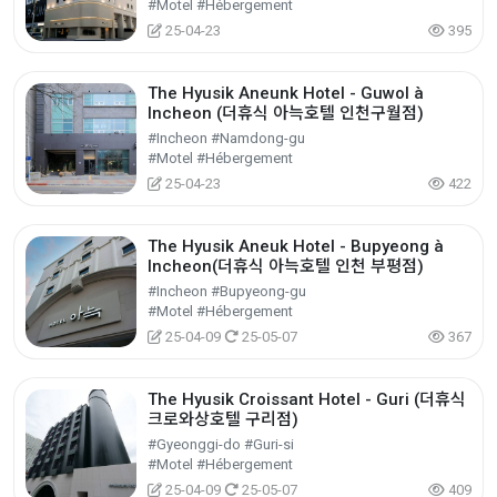
#Motel #Hébergement
25-04-23
395
The Hyusik Aneunk Hotel - Guwol à
Incheon (더휴식 아늑호텔 인천구월점)
#Incheon #Namdong-gu
#Motel #Hébergement
25-04-23
422
The Hyusik Aneuk Hotel - Bupyeong à
Incheon(더휴식 아늑호텔 인천 부평점)
#Incheon #Bupyeong-gu
#Motel #Hébergement
25-04-09
25-05-07
367
The Hyusik Croissant Hotel - Guri (더휴식
크로와상호텔 구리점)
#Gyeonggi-do #Guri-si
#Motel #Hébergement
25-04-09
25-05-07
409