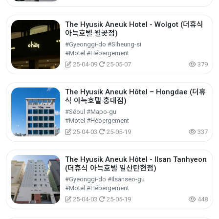
The Hyusik Aneuk Hotel - Wolgot (더휴식
아늑호텔 월곶점)
#Gyeonggi-do #Siheung-si
#Motel #Hébergement
25-04-09
25-05-07
379
The Hyusik Aneuk Hôtel – Hongdae (더휴
식 아늑호텔 홍대점)
#Séoul #Mapo-gu
#Motel #Hébergement
25-04-03
25-05-19
337
The Hyusik Aneuk Hôtel - Ilsan Tanhyeon
(더휴식 아늑호텔 일산탄현점)
#Gyeonggi-do #Ilsanseo-gu
#Motel #Hébergement
25-04-03
25-05-19
448