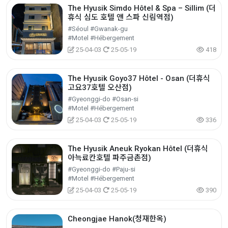
The Hyusik Simdo Hôtel & Spa – Sillim (더
휴식 심도 호텔 앤 스파 신림역점)
#Séoul #Gwanak-gu
#Motel #Hébergement
25-04-03
25-05-19
418
The Hyusik Goyo37 Hôtel - Osan (더휴식
고요37호텔 오산점)
#Gyeonggi-do #Osan-si
#Motel #Hébergement
25-04-03
25-05-19
336
The Hyusik Aneuk Ryokan Hôtel (더휴식
아늑료칸호텔 파주금촌점)
#Gyeonggi-do #Paju-si
#Motel #Hébergement
25-04-03
25-05-19
390
Cheongjae Hanok(청재한옥)