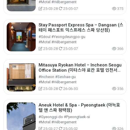
#Motel #Hébergement
25-03-28
25-05-07
375
Stay Passport Express Spa – Dangsan (스
테이 패스포트 익스프레스 스파 당산점)
#Séoul #Yeongdeungpo-gu
#Motel #Hébergement
25-03-28
25-05-07
366
Mitasuya Ryokan Hotel – Incheon Seogu
Office Station (미타스야 료칸 호텔 인천서구
청역점)
#Incheon #Seohae-gu
#Motel #Hébergement
25-03-28
26-06-30
356
Aneuk Hotel & Spa - Pyeongtaek (아늑호
텔 앤 스파 평택점)
#Gyeonggi-do #Pyeongtaek-si
#Motel #Hébergement
25-03-27
25-05-02
326