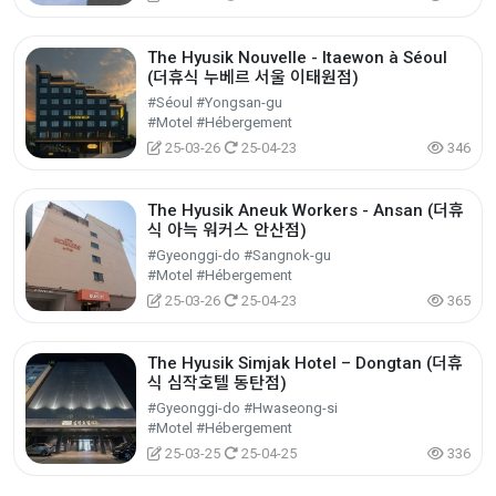
The Hyusik Nouvelle - Itaewon à Séoul
(더휴식 누베르 서울 이태원점)
#Séoul #Yongsan-gu
#Motel #Hébergement
25-03-26
25-04-23
346
The Hyusik Aneuk Workers - Ansan (더휴
식 아늑 워커스 안산점)
#Gyeonggi-do #Sangnok-gu
#Motel #Hébergement
25-03-26
25-04-23
365
The Hyusik Simjak Hotel – Dongtan (더휴
식 심작호텔 동탄점)
#Gyeonggi-do #Hwaseong-si
#Motel #Hébergement
25-03-25
25-04-25
336