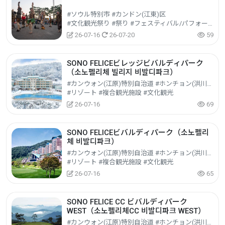
#ソウル特別市 #カンドン(江東)区
#文化観光祭り #祭り #フェスティバル/パフォーマンス/イベント
26-07-16
26-07-20
59
SONO FELICEビレッジビバルディパーク
（소노펠리체 빌리지 비발디파크）
#カンウォン(江原)特別自治道 #ホンチョン(洪川)郡
#リゾート #複合観光施設 #文化観光
26-07-16
69
SONO FELICEビバルディパーク（소노펠리
체 비발디파크）
#カンウォン(江原)特別自治道 #ホンチョン(洪川)郡
#リゾート #複合観光施設 #文化観光
26-07-16
65
SONO FELICE CC ビバルディパーク
WEST（소노펠리체CC 비발디파크 WEST）
#カンウォン(江原)特別自治道 #ホンチョン(洪川)郡