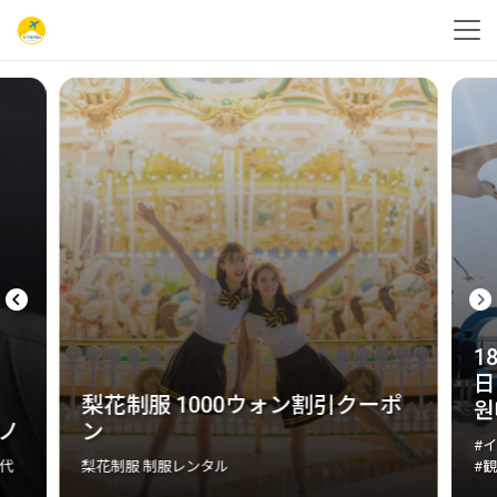
1
日
梨花制服 1000ウォン割引クーポ
원
ノ
ン
#
代
梨花制服 制服レンタル
#