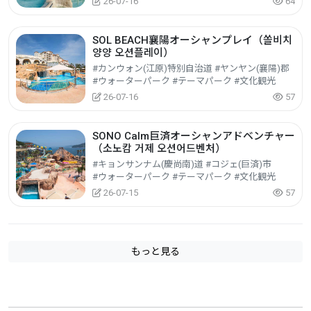
26-07-16
64
SOL BEACH襄陽オーシャンプレイ（쏠비치
양양 오션플레이）
#カンウォン(江原)特別自治道 #ヤンヤン(襄陽)郡
#ウォーターパーク #テーマパーク #文化観光
26-07-16
57
SONO Calm巨済オーシャンアドベンチャー
（소노캄 거제 오션어드벤처）
#キョンサンナム(慶尚南)道 #コジェ(巨済)市
#ウォーターパーク #テーマパーク #文化観光
26-07-15
57
もっと見る