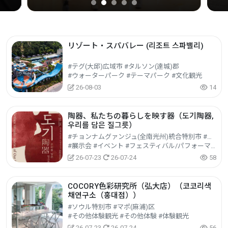
リゾート・スパバレー (리조트 스파밸리)
#テグ(大邱)広域市 #タルソン(達城)郡
#ウォーターパーク #テーマパーク #文化観光
26-08-03
14
陶器、私たちの暮らしを映す器（도기陶器,
우리를 담은 질그릇）
#チョンナムグァンジュ(全南光州)統合特別市 #プク(北)区
#展示会 #イベント #フェスティバル/パフォーマンス/イベント
26-07-23
26-07-24
58
COCORY色彩研究所（弘大店）（코코리색
채연구소（홍대점））
#ソウル特別市 #マポ(麻浦)区
#その他体験観光 #その他体験 #体験観光
26-07-23
26-07-24
56