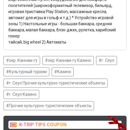
посетителей (широкоформатный телевизор, бильярд,
игровая приставка Play Station, массажные кресла,
автомат для игры в гольф и т.д.) * Устройство игровой
зоны 1) Настольные игры - большая баккара, средняя
баккара, малая баккара, блэк-джек, рулетка, карибский
покер
тайсай, big wheel 2) Автоматы
#окр. Каннам-гу
#окр. Каннам-гу Казино
#г. Сеул
#Культурный туризм
#Казино
#г. Сеул Прочие культурно-туристические объекты
#г. Сеул Казино
#Прочие культурно-туристические объекты
K-TRIP TIPS COUPON