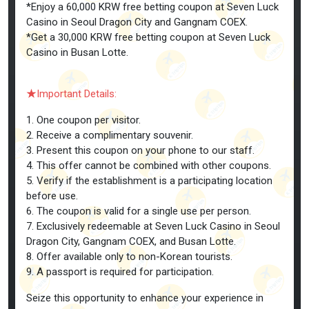
*Enjoy a 60,000 KRW free betting coupon at Seven Luck
Casino in Seoul Dragon City and Gangnam COEX.
*Get a 30,000 KRW free betting coupon at Seven Luck
Casino in Busan Lotte.
★Important Details:
1. One coupon per visitor.
2. Receive a complimentary souvenir.
3. Present this coupon on your phone to our staff.
4. This offer cannot be combined with other coupons.
5. Verify if the establishment is a participating location
before use.
6. The coupon is valid for a single use per person.
7. Exclusively redeemable at Seven Luck Casino in Seoul
Dragon City, Gangnam COEX, and Busan Lotte.
8. Offer available only to non-Korean tourists.
9. A passport is required for participation.
Seize this opportunity to enhance your experience in