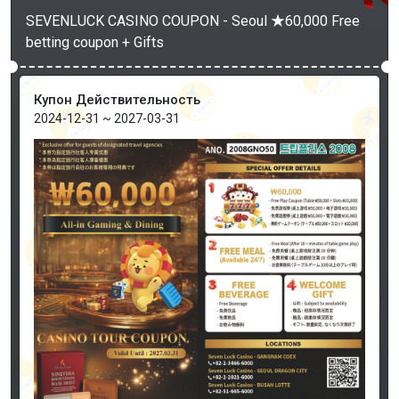
SEVENLUCK CASINO COUPON - Seoul ★60,000 Free
betting coupon + Gifts
Купон Действительность
2024-12-31 ~ 2027-03-31