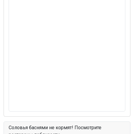
Соловья баснями не кормят! Посмотрите