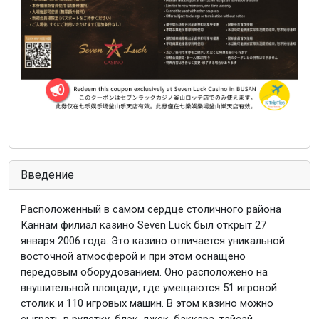
Введение
Расположенный в самом сердце столичного района
Каннам филиал казино Seven Luck был открыт 27
января 2006 года. Это казино отличается уникальной
восточной атмосферой и при этом оснащено
передовым оборудованием. Оно расположено на
внушительной площади, где умещаются 51 игровой
столик и 110 игровых машин. В этом казино можно