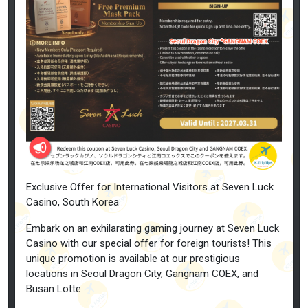
Exclusive Offer for International Visitors at Seven Luck
Casino, South Korea
Embark on an exhilarating gaming journey at Seven Luck
Casino with our special offer for foreign tourists! This
unique promotion is available at our prestigious
locations in Seoul Dragon City, Gangnam COEX, and
Busan Lotte.