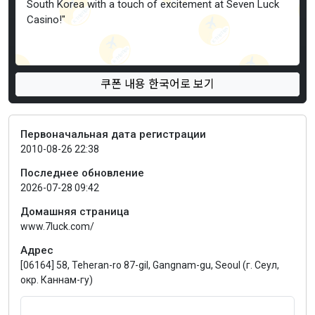
South Korea with a touch of excitement at Seven Luck
Casino!"
쿠폰 내용 한국어로 보기
Первоначальная дата регистрации
2010-08-26 22:38
Последнее обновление
2026-07-28 09:42
Домашняя страница
www.7luck.com/
Адрес
[06164] 58, Teheran-ro 87-gil, Gangnam-gu, Seoul (г. Сеул,
окр. Каннам-гу)