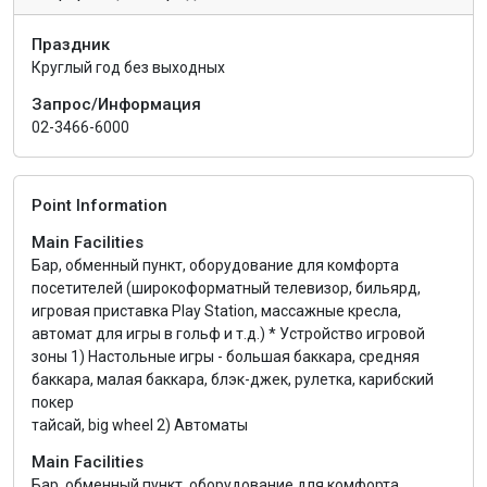
Праздник
Круглый год без выходных
Запрос/Информация
02-3466-6000
Point Information
Main Facilities
Бар, обменный пункт, оборудование для комфорта
посетителей (широкоформатный телевизор, бильярд,
игровая приставка Play Station, массажные кресла,
автомат для игры в гольф и т.д.) * Устройство игровой
зоны 1) Настольные игры - большая баккара, средняя
баккара, малая баккара, блэк-джек, рулетка, карибский
покер
тайсай, big wheel 2) Автоматы
Main Facilities
Бар, обменный пункт, оборудование для комфорта