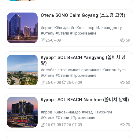
Отель SONO Calm Goyang (소노캄 고양)
#пров. Кёнгидо #г. Коян, окр. Ильсандон-гу
#Отель #Отели #Проживание
26-07-09
69
Курорт SOL BEACH Yangyang (쏠비치 양
양)
#особая автономная провинция Канвон #уезд Янъян-гун
#Отель #Отели #Проживание
26-07-08
26-07-09
50
Курорт SOL BEACH Namhae (쏠비치 남해)
#пров. Кёнсан-намдо #уезд Намхэ-гун
#Отель #Отели #Проживание
26-07-08
26-07-09
73