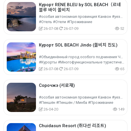
Курорт RENE BLEU by SOL BEACH（르네
블루 바이 쏠비치
#особая автономная провинция Канвон #уезд Инчже-гун
#Отель #Отели #Проживание
26-07-08
26-07-09
52
Курорт SOL BEACH Jindo (쏠비치 진도)
#Объединённый город особого подчинения Чоннам-Кванчжу #уезд Чиндо-гун
#Курорты #Многофункциональные туристические объекты #Культурный туризм
26-07-08
26-07-09
65
Сорочжэ (서로재)
#особая автономная провинция Канвон #уезд Инчже-гун
#Пеншён #Пеншён / Минба #Проживание
26-04-20
149
Chuidasun Resort (취다선 리조트)