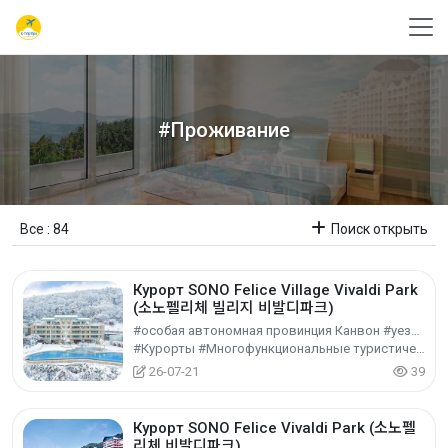
#Проживание
Все : 84
Поиск открыть
Курорт SONO Felice Village Vivaldi Park
(소노펠리체 빌리지 비발디파크)
#особая автономная провинция Канвон #уезд Хончхон-гун
#Курорты #Многофункциональные туристические объекты #Культурный туризм
26-07-21
39
Курорт SONO Felice Vivaldi Park (소노펠
리체 비발디파크)