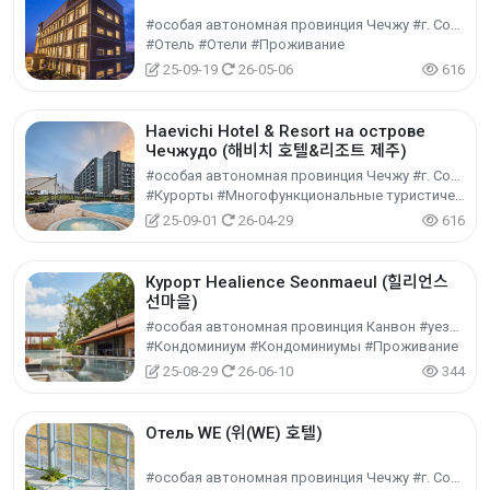
#особая автономная провинция Чечжу #г. Согвипхо
#Отель #Отели #Проживание
25-09-19
26-05-06
616
Haevichi Hotel & Resort на острове
Чечжудо (해비치 호텔&리조트 제주)
#особая автономная провинция Чечжу #г. Согвипхо
#Курорты #Многофункциональные туристические объекты #Культурный туризм
25-09-01
26-04-29
616
Курорт Healience Seonmaeul (힐리언스
선마을)
#особая автономная провинция Канвон #уезд Хончхон-гун
#Кондоминиум #Кондоминиумы #Проживание
25-08-29
26-06-10
344
Отель WE (위(WE) 호텔)
#особая автономная провинция Чечжу #г. Согвипхо