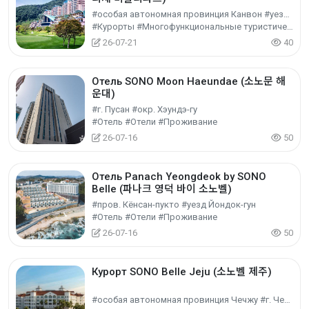
#особая автономная провинция Канвон #уезд Хончхон-гун
#Курорты #Многофункциональные туристические объекты #Культурный туризм
26-07-21
40
Отель SONO Moon Haeundae (소노문 해
운대)
#г. Пусан #окр. Хэундэ-гу
#Отель #Отели #Проживание
26-07-16
50
Отель Panach Yeongdeok by SONO
Belle (파나크 영덕 바이 소노벨)
#пров. Кёнсан-пукто #уезд Йондок-гун
#Отель #Отели #Проживание
26-07-16
50
Курорт SONO Belle Jeju (소노벨 제주)
#особая автономная провинция Чечжу #г. Чечжу