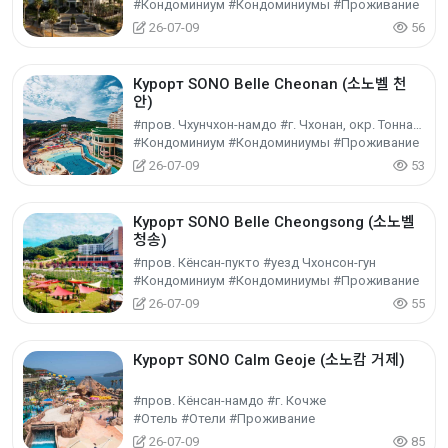
#Кондоминиум #Кондоминиумы #Проживание
26-07-09
56
Курорт SONO Belle Cheonan (소노벨 천
안)
#пров. Чхунчхон-намдо #г. Чхонан, окр. Тоннам-гу
#Кондоминиум #Кондоминиумы #Проживание
26-07-09
53
Курорт SONO Belle Cheongsong (소노벨
청송)
#пров. Кёнсан-пукто #уезд Чхонсон-гун
#Кондоминиум #Кондоминиумы #Проживание
26-07-09
55
Курорт SONO Calm Geoje (소노캄 거제)
#пров. Кёнсан-намдо #г. Кочже
#Отель #Отели #Проживание
26-07-09
85