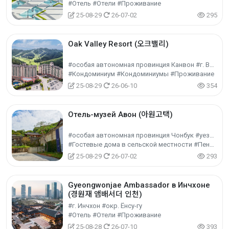
#Отель #Отели #Проживание
25-08-29
26-07-02
295
Oak Valley Resort (오크밸리)
#особая автономная провинция Канвон #г. Вончжу
#Кондоминиум #Кондоминиумы #Проживание
25-08-29
26-06-10
354
Отель-музей Авон (아원고택)
#особая автономная провинция Чонбук #уезд Ванчжу-гун
#Гостевые дома в сельской местности #Пеншён / Минба #Проживание
25-08-29
26-07-02
293
Gyeongwonjae Ambassador в Инчхоне
(경원재 앰배서더 인천)
#г. Инчхон #окр. Ёнсу-гу
#Отель #Отели #Проживание
25-08-28
26-07-10
393