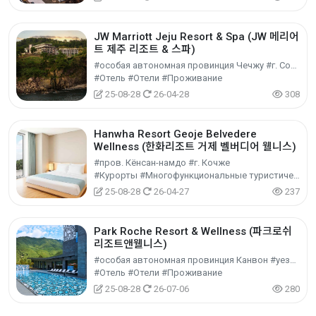
JW Marriott Jeju Resort & Spa (JW 메리어
트 제주 리조트 & 스파)
#особая автономная провинция Чечжу #г. Согвипхо
#Отель #Отели #Проживание
25-08-28
26-04-28
308
Hanwha Resort Geoje Belvedere
Wellness (한화리조트 거제 벨버디어 웰니스)
#пров. Кёнсан-намдо #г. Кочже
#Курорты #Многофункциональные туристические объекты #Культурный туризм
25-08-28
26-04-27
237
Park Roche Resort & Wellness (파크로쉬
리조트앤웰니스)
#особая автономная провинция Канвон #уезд Чонсон-гун
#Отель #Отели #Проживание
25-08-28
26-07-06
280