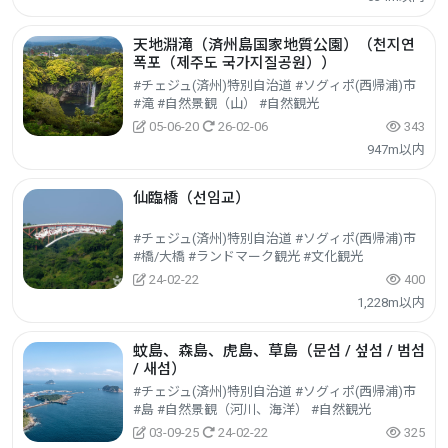
天地淵滝（済州島国家地質公園）（천지연
폭포（제주도 국가지질공원））
#チェジュ(済州)特別自治道 #ソグィポ(西帰浦)市
#滝 #自然景観（山） #自然観光
05-06-20
26-02-06
343
947m以内
仙臨橋（선임교）
#チェジュ(済州)特別自治道 #ソグィポ(西帰浦)市
#橋/大橋 #ランドマーク観光 #文化観光
24-02-22
400
1,228m以内
蚊島、森島、虎島、草島（문섬 / 섶섬 / 범섬
/ 새섬）
#チェジュ(済州)特別自治道 #ソグィポ(西帰浦)市
#島 #自然景観（河川、海洋） #自然観光
03-09-25
24-02-22
325