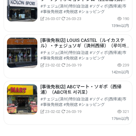
路）店(코오롱스포츠 서귀포명동로점)
#チェジュ(済州)特別自治道 #ソグィポ(西帰浦)市
#事後免税店 #免税店 #ショッピング
26-03-07
26-03-23
190
139m以内
[事後免税店] LOUIS CASTEL（ルイカステ
ル）・チェジュソギ（済州西帰）（루이까
스텔 제주서귀）
#チェジュ(済州)特別自治道 #ソグィポ(西帰浦)市
#事後免税店 #免税店 #ショッピング
23-02-02
26-03-19
239
142m以内
[事後免税店] ABCマート・ソギポ（西帰
浦）（ABC마트 서귀포）
#チェジュ(済州)特別自治道 #ソグィポ(西帰浦)市
#事後免税店 #免税店 #ショッピング
23-02-02
26-03-19
321
176m以内