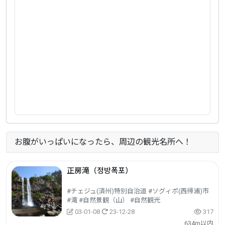
お腹がいっぱいになったら、周辺の観光名所へ！
正房滝（정방폭포）
#チェジュ(済州)特別自治道 #ソグィポ(西帰浦)市
#滝 #自然景観（山） #自然観光
03-01-08
23-12-28
317
634m以内