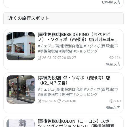
1,394m以内
近くの旅行スポット
[事後免税店]BEBE DE PINO（ベベドピ
ノ）・ソグィポ（西帰浦）店(베베드피노 서
귀포점)
#チェジュ(済州)特別自治道 #ソグィポ(西帰浦)市
#事後免税店 #免税店 #ショッピング
26-03-07
26-03-27
114
96m以内
[事後免税店] K2・ソギポ（西帰浦）店
（K2_서귀포점）
#チェジュ(済州)特別自治道 #ソグィポ(西帰浦)市
#事後免税店 #免税店 #ショッピング
23-02-02
26-03-30
248
98m以内
[事後免税店]KOLON（コーロン）スポー
ツ・ソグィポミョンドンロ（西帰浦明洞