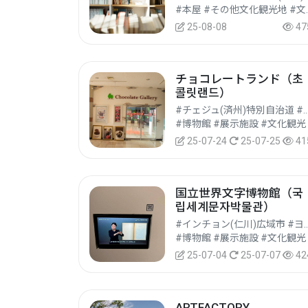
#本屋 #そ
25-08-08
47
チョコレートランド（초
콜릿랜드）
#チェジュ(済州)特別自治道 #ソグィポ
#博物館 #展示施設 #文化観光
25-07-24
25-07-25
41
国立世界文字博物館（국
립세계문자박물관）
#インチョン(仁川)広域市 #
#博物館 #展示施設 #文化観光
25-07-04
25-07-07
42
ARTFACTORY