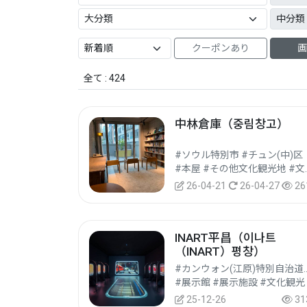
クーポンあり
画
全て : 424
中林倉庫（중림창고）
#ソウル特別市 #チュン(中)区
#本屋 #そ
26-04-21
26-04-27
26
INART平昌（이나트
（INART）평창）
#カンウォン(江原)特別自治道
#展示館 #展示施設 #文化観光
25-12-26
31