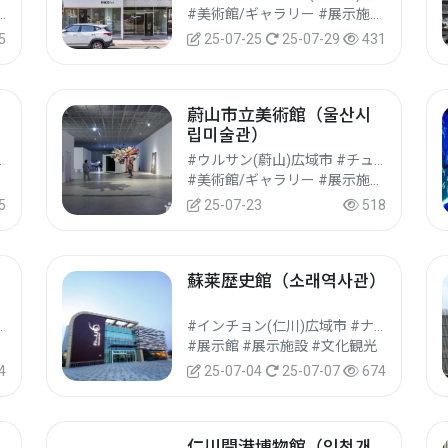
の他文化観光地 #文化観光
#美術館/ギャラリー #展示施設 #文化観光
5
25-07-25
25-07-29
431
蔚山市立美術館（울산시
립미술관）
(西帰浦)市
#ウルサン(蔚山)広域市 #チュン(中)区
#美術館/ギャラリー #展示施設 #文化観光
5
25-07-23
518
蘇莱歴史館（소래역사관）
ヨンス(延寿)区
#インチョン(仁川)広域市 #ナムドン(南洞)区
#展示館 #展示施設 #文化観光
4
25-07-04
25-07-07
674
仁川開港博物館（인천개