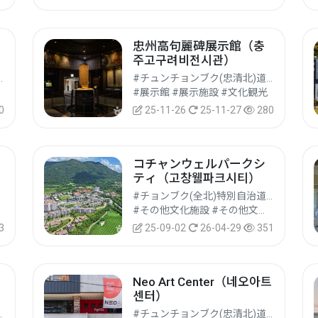
忠州高句麗碑展示館（충
）
주고구려비전시관）
道 #クンサン(群山)市
#チュンチョンブク(忠清北)道 #チュンジュ(忠州)市
#展示館 #展示施設 #文化観光
0
25-11-26
25-11-27
280
コチャンウェルパークシ
ティ（고창웰파크시티）
#チョンブク(全北)特別自治道 #コチャン(高敞)郡
#その他文化施設 #その他文化観光地 #文化観光
3
25-09-02
26-04-29
351
Neo Art Center（네오아트
센터）
ソ(江西)区
#チュンチョンブク(忠清北)道 #チョンジュ(清州)市サンダン(上堂)区