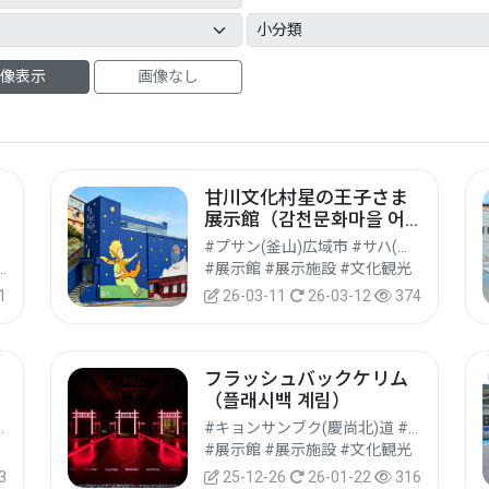
像表示
画像なし
甘川文化村星の王子さま
展示館（감천문화마을 어
린왕자 전시관）
#プサン(釜山)広域市 #サハ(沙下)区
の他文化観光地 #文化観光
#展示館 #展示施設 #文化観光
1
26-03-11
26-03-12
374
フラッシュバックケリム
（플래시백 계림）
 #ピョンチャン(平昌)郡
#キョンサンブク(慶尚北)道 #キョンジュ(慶州)市
#展示館 #展示施設 #文化観光
3
25-12-26
26-01-22
316