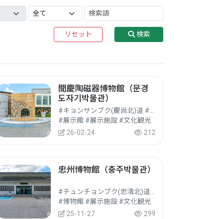
リセット
検索
聞慶陶磁器博物館（문경
도자기박물관）
#キョンサンブク(慶尚北)道 #ムンギョン(聞慶)市
#展示館 #展示施設 #文化観光
26-02-24
212
忠州博物館（충주박물관）
#チュンチョンブク(忠清北)道 #チュンジュ(忠州)市
#博物館 #展示施設 #文化観光
25-11-27
299