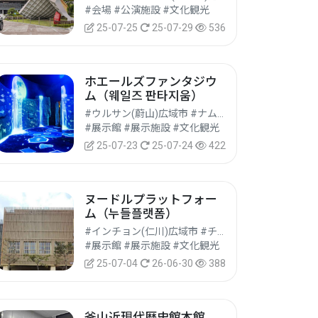
#会場 #公演施設 #文化観光
25-07-25
25-07-29
536
ホエールズファンタジウ
ム（웨일즈 판타지움）
#ウルサン(蔚山)広域市 #ナム(南)区
#展示館 #展示施設 #文化観光
25-07-23
25-07-24
422
ヌードルプラットフォー
ム（누들플랫폼）
#インチョン(仁川)広域市 #チェムルポ(済物浦)区
#展示館 #展示施設 #文化観光
25-07-04
26-06-30
388
釜山近現代歴史館本館