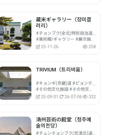
蔵米ギャラリー（장미갤
러리）
#チョンブク(全北)特別自治道 #クンサン(群山)市
#美術館/ギャラリー #展示施設 #文化観光
25-11-26
258
TRIVIUM（트리비움）
#キョンギ(京畿)道 #ピョンテク(平沢)市
#その他文化施設 #その他文化観光地 #文化観光
25-09-01
26-07-06
332
清州芸術の殿堂（청주예
술의전당）
#チュンチョンブク(忠清北)道 #チョンジュ(清州)市ソウォン(西原)区