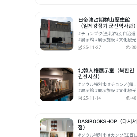
日帝強占期群山歴史館
（일제강점기 군산역사관
#チョンブク(全北)特別自治
#展示館 #展示施設 #文化観光
25-11-27
30
北韓人権展示室（북한인
권전시실）
#ソウル特別市 #チョンノ(鐘路)区
#展示館 #展示施設 #文化観光
25-11-14
48
DASIBOOKSHOP（다시서
점）
#ソウル特別市 #カン