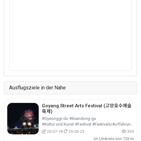
Ausflugsziele in der Nähe
Goyang Street Arts Festival (고양호수예술
축제)
#Gyeonggi-do #Ilsandong-gu
#Kultur und Kunst #Festival #Festivals/Aufführungen/Veranstaltungen
20-07-18
26-03-23
369
Im Umkreis von 153 m