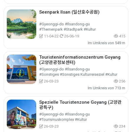
Seenpark Ilsan (일산호수공원)
#Gyeonggi-do #Ilsandong-gu
#Themenpark #Stadtpark #Kultur
11-04-22
26-06-19
415
Im Umkreis von 549 m
Touristeninformationszentrum Goyang
(고양관광정보센터)
#Gyeonggi-do #Ilsandong-gu
#Sonstiges #Sonstiges Kulturreiseziel #Kultur
26-03-23
256
Im Umkreis von 713 m
Spezielle Touristenzone Goyang (고양관
광특구)
#Gyeonggi-do #Ilsandong-gu
#Tourismuskomplex #Kultur
26-03-23
234