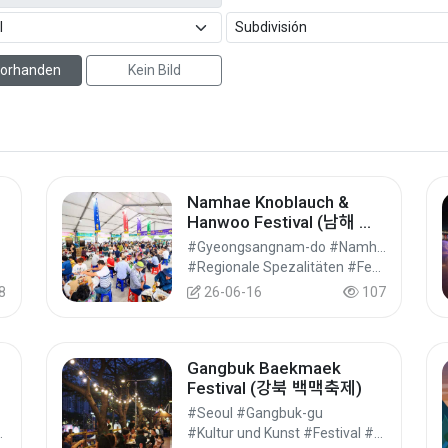
 vorhanden
Kein Bild
Namhae Knoblauch &
Hanwoo Festival (남해 마
늘한우축제)
#Gyeongsangnam-do #Namhae-gun
#Regionale Spezalitäten #Festival #Festivals/Aufführungen/Veranstaltungen
8
26-06-16
107
Gangbuk Baekmaek
Festival (강북 백맥축제)
#Seoul #Gangbuk-gu
hrungen/Veranstaltungen
#Kultur und Kunst #Festival #Festivals/Aufführungen/Veranstaltungen