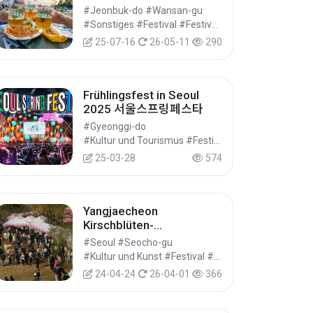
#Jeonbuk-do #Wansan-gu
#Sonstiges #Festival #Festivals/Aufführungen/Veranstaltungen
25-07-16
26-05-11
290
Frühlingsfest in Seoul
2025 서울스프링페스타
#Gyeonggi-do
#Kultur und Tourismus #Festival #Festivals/Aufführungen/Veranstaltungen
25-03-28
574
Yangjaecheon
Kirschblüten-
Laternenfestival (양재천
#Seoul #Seocho-gu
벚꽃 등(燈) 축제)
#Kultur und Kunst #Festival #Festivals/Aufführungen/Veranstaltungen
24-04-24
26-04-01
366