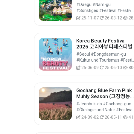
#Daegu #Nam-gu
#Sonstiges #Festival #Festivals/Aufführungen/Veranstaltungen
25-11-07
26-03-12
28
Korea Beauty Festival
2025 코리아뷰티페스티벌
#Seoul #Dongdaemun-gu
#Kultur und Tourismus #Festival #Festivals/Auff
25-06-09
25-06-10
80
Gochang Blue Farm Pink
Muhly Season (고창청농
핑크뮬리시즌)
#Jeonbuk-do #Gochang-gun
#Ökologie und Natur #Festival #Festiva
24-09-02
26-05-11
41