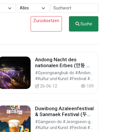
Zurücksetzen
Suche
Andong Nacht des
nationalen Erbes (안동 국
가유산 야행 "월영야행")
#Gyeongsangbuk-do #Andong-si
#Kultur und Kunst #Festival #Festivals/Aufführungen/Veranstaltungen
26-06-12
109
Duwibong Azaleenfestival
& Sanmaek Festival (두위
봉 철쭉축제&산맥페스티벌)
#Gangwon-do #Jeongseon-gun
#Kultur und Kunst #Festival #Festivals/Aufführungen/Veranstaltungen