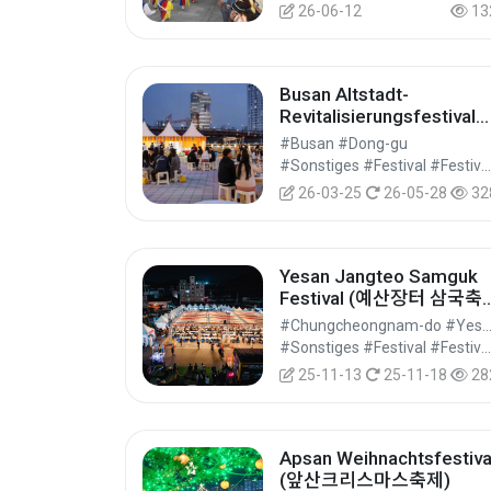
26-06-12
13
Busan Altstadt-
Revitalisierungsfestival
Taxchelin (부산원도심활
#Busan #Dong-gu
화축제 [택슐랭])
#Sonstiges #Festival #Festivals/Aufführungen/Veranstaltungen
26-03-25
26-05-28
32
Yesan Jangteo Samguk
Festival (예산장터 삼국축
제)
#Chungcheongnam-do #Yesan
#Sonstiges #Festival #Festivals/Aufführungen/Veranstaltungen
25-11-13
25-11-18
28
Apsan Weihnachtsfestiva
(앞산크리스마스축제)