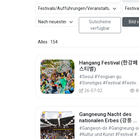
Gutscheine
Bild
verfügbar
Alles : 154
Hangang Festival (한강페
스티벌)
#Seoul #Yongsan-gu
#Sonstiges #Festival #Festivals/Aufführungen/Veranstaltungen
26-07-02
8
Gangneung Nacht des
nationalen Erbes (강릉 국
가유산 야행)
#Gangwon-do #Gangneung-si
#Kultur und Kunst #Festival #Festivals/Auffü