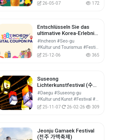
26-05-07
172
Entschlüsseln Sie das
ultimative Korea-Erlebnis:
Der „1883 Incheon Digital
#Incheon #Seo-gu
Coupon Pass“ 2025–
#Kultur und Tourismus #Festival #Festivals/Aufführungen/Veranstaltungen
2026
25-12-06
365
Suseong
Lichterkunstfestival (수성
빛예술제)
#Daegu #Suseong-gu
#Kultur und Kunst #Festival #Festivals/Aufführungen/Veranstaltungen
25-11-07
26-02-26
309
Jeonju Gamaek Festival
(전주 가맥축제)