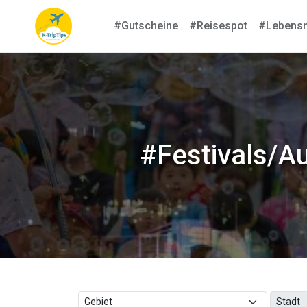
#Gutscheine
#Reisespot
#Lebensm
#Festivals/A