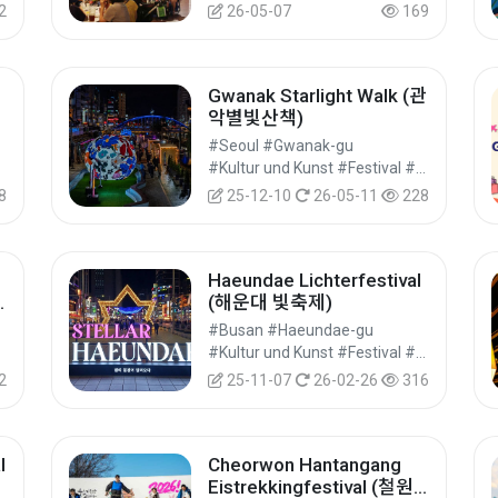
2
26-05-07
169
Gwanak Starlight Walk (관
악별빛산책)
성
#Seoul #Gwanak-gu
#Kultur und Kunst #Festival #Festivals/Aufführungen/Veranstaltungen
8
25-12-10
26-05-11
228
Haeundae Lichterfestival
(해운대 빛축제)
-gun
#Busan #Haeundae-gu
#Kultur und Kunst #Festival #Festivals/Aufführungen/Veranstaltungen
2
25-11-07
26-02-26
316
l
Cheorwon Hantangang
Eistrekkingfestival (철원