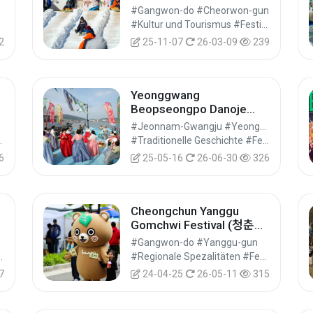
한탄강 얼음트레킹 축제)
#Gangwon-do #Cheorwon-gun
#Kultur und Tourismus #Festival #Festivals/Aufführungen/Veranstaltungen
2
25-11-07
26-03-09
239
Yeonggwang
Beopseongpo Danoje
Festival (영광법성포단오
#Jeonnam-Gwangju #Yeonggwang-gun
제)
ührungen/Veranstaltungen
#Traditionelle Geschichte #Festival #Festivals/Aufführungen/Veranstaltungen
6
25-05-16
26-06-30
326
Cheongchun Yanggu
원
Gomchwi Festival (청춘양
구 곰취축제)
#Gangwon-do #Yanggu-gun
ls/Aufführungen/Veranstaltungen
#Regionale Spezalitäten #Festival #Festivals/Aufführungen/Veranstaltungen
7
24-04-25
26-05-11
315