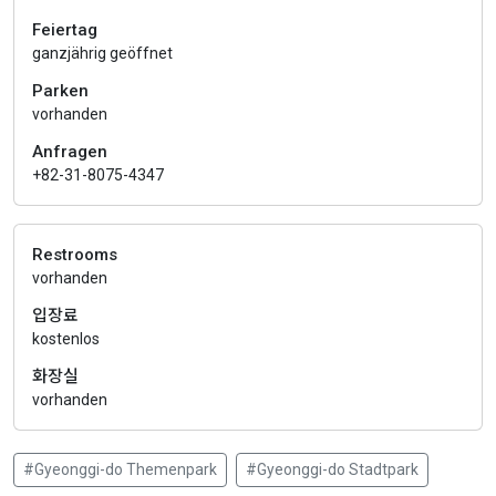
Feiertag
ganzjährig geöffnet
Parken
vorhanden
Anfragen
+82-31-8075-4347
Restrooms
vorhanden
입장료
kostenlos
화장실
vorhanden
#Gyeonggi-do Themenpark
#Gyeonggi-do Stadtpark