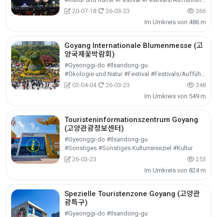
20-07-18
26-03-23
366
Im Umkreis von 486 m
Goyang Internationale Blumenmesse (고
양국제꽃박람회)
#Gyeonggi-do #Ilsandong-gu
#Ökologie und Natur #Festival #Festivals/Aufführungen/Veranstaltungen
03-04-04
26-03-23
348
Im Umkreis von 549 m
Touristeninformationszentrum Goyang
(고양관광정보센터)
#Gyeonggi-do #Ilsandong-gu
#Sonstiges #Sonstiges Kulturreiseziel #Kultur
26-03-23
253
Im Umkreis von 824 m
Spezielle Touristenzone Goyang (고양관
광특구)
#Gyeonggi-do #Ilsandong-gu