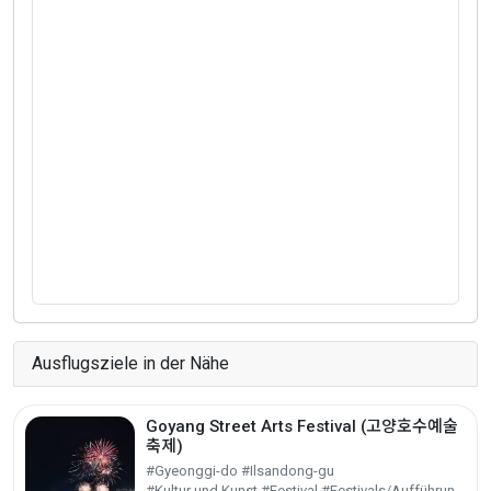
Ausflugsziele in der Nähe
Goyang Street Arts Festival (고양호수예술
축제)
#Gyeonggi-do #Ilsandong-gu
#Kultur und Kunst #Festival #Festivals/Aufführungen/Veranstaltungen