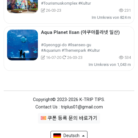
#Tourismuskomplex #Kultur
26-03-23
231
Im Umkreis von 824 m
Aqua Planet Ilsan (아쿠아플라넷 일산)
#Gyeonggi-do #Ilsanseo-gu
#Aquarium #Themenpark #Kultur
16-07-20
26-03-23
534
Im Umkreis von 1,043 m
Copyright© 2023-2026 K-TRIP TIPS.
Contact Us : triplus01@gmail.com
쿠폰 등록 문의 바로가기
Deutsch