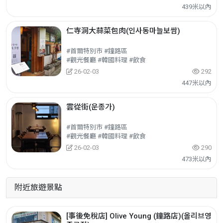
439米以內
仁寺洞大蒜菜包肉(인사동마늘보쌈)
#首爾特別市 #鐘路區
#觀光餐廳 #韓國料理 #飲食
26-02-03
292
447米以內
雲從街(운종가)
#首爾特別市 #鐘路區
#觀光餐廳 #韓國料理 #飲食
26-02-03
290
473米以內
附近旅遊景點
[事後免稅店] Olive Young (鐘路店)(올리브영