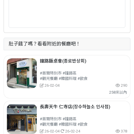
肚子餓了嗎？看看附近的餐廳吧！
鐘路飯桌會(종로반상회)
#首爾特別市 #鐘路區
#觀光餐廳 #韓國料理 #飲食
26-02-04
290
258米以內
長壽天牛 仁寺店(장수하늘소 인사점)
#首爾特別市 #鐘路區
#觀光餐廳 #韓國料理 #飲食
26-02-04
26-02-24
378