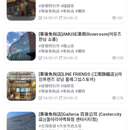
#首爾特別市 #鐘路區
#事後免稅店 #免稅店 #購物
26-03-31
26-04-12
261
[事後免稅店]AMUSE漢南Showroom(어뮤즈
한남 쇼룸)
#首爾特別市 #龍山區
#事後免稅店 #免稅店 #購物
26-03-31
26-04-12
255
[事後免稅店]LINE FRIENDS (江南旗艦店)(라
인프렌즈 강남 플래그십스토어)
#首爾特別市 #瑞草區
#事後免稅店 #免稅店 #購物
26-03-31
26-04-12
276
[事後免稅店]Galleria 百貨公司 (Centercity
店)(갤러리아백화점 센터시티점)
#忠清南道 #天安市西北區