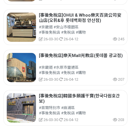
[事後免稅店]OHUI & Whoo樂天百貨公司安
山店(오휘&후 롯데백화점 안산점)
#京畿道 #安山市檀園區
#事後免稅店 #免稅店 #購物
26-03-30
26-04-12
245
[事後免稅店]樂天Mall光教店(롯데몰 광교점)
#京畿道 #水原市靈通區
#事後免稅店 #免稅店 #購物
26-03-30
26-04-12
207
[事後免稅店]韓國多願護干寶(한국다원호간
보)
#首爾特別市 #麻浦區
#事後免稅店 #免稅店 #購物
26-03-30
26-04-12
203