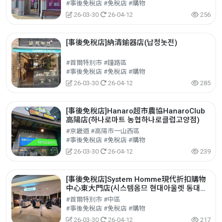
#事後免稅店 #免稅店 #購物
26-03-30
26-04-12
256
[事後免稅店]納清鍮器店(납청놋전)
#首爾特別市 #鐘路區
#事後免稅店 #免稅店 #購物
26-03-30
26-04-12
285
[事後免稅店]Hanaro超市農協HanaroClub
高陽店(하나로마트 농협하나로클럽고양점)
#京畿道 #高陽市一山西區
#事後免稅店 #免稅店 #購物
26-03-30
26-04-12
239
[事後免稅店]System Homme現代折扣購物
中心東大門店(시스템옴므 현대아울렛 동대문
점)
#首爾特別市 #中區
#事後免稅店 #免稅店 #購物
26-03-30
26-04-12
217