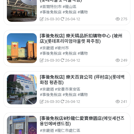
(롯데아울렛 서울역점)
#首爾特別市 #龍山區
#事後免稅店 #免稅店 #購物
26-03-30
26-04-12
275
[事後免稅店] 樂天精品折扣購物中心 (坡州
店)(롯데프리미엄아울렛 파주점)
#京畿道 #坡州市
#事後免稅店 #免稅店 #購物
26-03-30
26-04-12
249
[事後免稅店] 樂天百貨公司 (坪村店)(롯데백
화점 평촌점)
#京畿道 #安養市東安區
#事後免稅店 #免稅店 #購物
26-03-30
26-04-12
241
[事後免稅店8秒龍仁愛寶樂園店(에잇세컨즈
용인에버랜드점)
#京畿道 #龍仁市處仁區