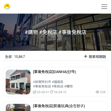
#購物 #免稅店 #事後免稅店
全部 : 10,867
搜索框開啟
[事後免稅店]DANHA(단하)
#首爾特別市 #鐘路區
#事後免稅店 #免稅店 #購物
26-03-31
26-04-12
254
[事後免稅店]昇進玩具(승진완구)