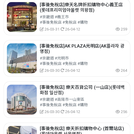
[事後免稅店]樂天名牌折扣購物中心義王店
(롯데프리미엄아울렛 의왕점)
#京畿道 #義王市
#事後免稅店 #免稅店 #購物
26-03-31
26-04-12
259
[事後免稅店]AK PLAZA光明店(AK플라자 광
명점)
#京畿道 #光明市
#事後免稅店 #免稅店 #購物
26-03-30
26-04-12
264
[事後免稅店] 樂天百貨公司 (一山店)(롯데백
화점 일산점)
#京畿道 #高陽市一山東區
#事後免稅店 #免稅店 #購物
26-03-30
26-04-12
256
[事後免稅店] 樂天折扣購物中心 (首爾站店)