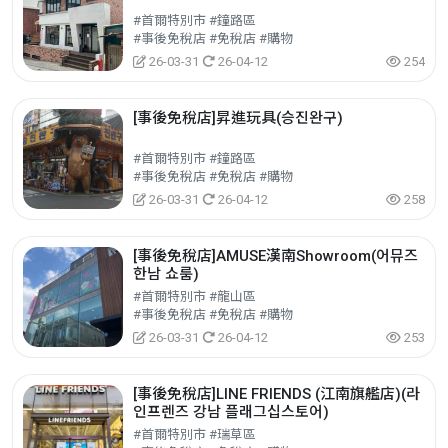
#首爾特別市 #鐘路區
#事後免稅店 #免稅店 #購物
26-03-31
26-04-12
254
[事後免稅店]昇進玩具(승진완구)
#首爾特別市 #鐘路區
#事後免稅店 #免稅店 #購物
26-03-31
26-04-12
258
[事後免稅店]AMUSE漢南Showroom(어뮤즈
한남 쇼룸)
#首爾特別市 #龍山區
#事後免稅店 #免稅店 #購物
26-03-31
26-04-12
253
[事後免稅店]LINE FRIENDS (江南旗艦店)(라
인프렌즈 강남 플래그십스토어)
#首爾特別市 #瑞草區