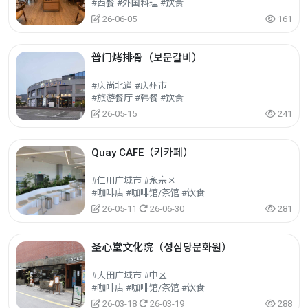
#西餐 #外国料理 #饮食
26-06-05
161
普门烤排骨（보문갈비）
#庆尚北道 #庆州市
#旅游餐厅 #韩餐 #饮食
26-05-15
241
Quay CAFE（키카페）
#仁川广域市 #永宗区
#咖啡店 #咖啡馆/茶馆 #饮食
26-05-11
26-06-30
281
圣心堂文化院（성심당문화원）
#大田广域市 #中区
#咖啡店 #咖啡馆/茶馆 #饮食
26-03-18
26-03-19
288