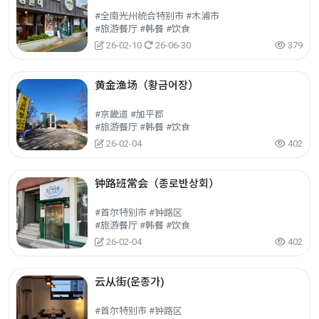
#全南光州统合特别市 #木浦市
#旅游餐厅 #韩餐 #饮食
26-02-10
26-06-30
379
黄金渔场（황금어장）
#京畿道 #加平郡
#旅游餐厅 #韩餐 #饮食
26-02-04
402
钟路班常会（종로반상회）
#首尔特别市 #钟路区
#旅游餐厅 #韩餐 #饮食
26-02-04
402
云从街(운종가)
#首尔特别市 #钟路区