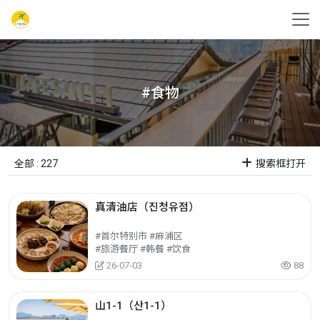
#食物
全部 : 227
搜索框打开
真清油店（진청유점）
#首尔特别市 #麻浦区
#旅游餐厅 #韩餐 #饮食
26-07-03
88
山1-1（산1-1）