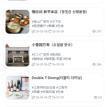
情炊间 新平本店（정짓간 신평본점）
#釜山广域市 #沙下区
#旅游餐厅 #韩餐 #饮食
26-03-06
26-03-09
291
小雪园万寿（소설원 만수）
#仁川广域市 #南洞区
#咖啡店 #咖啡馆/茶馆 #饮食
26-03-06
26-03-09
286
Double T Dining(더블티 다이닝)
#江原特别自治道 #江陵市
#西餐 #外国料理 #饮食
26-03-06
26-07-03
60