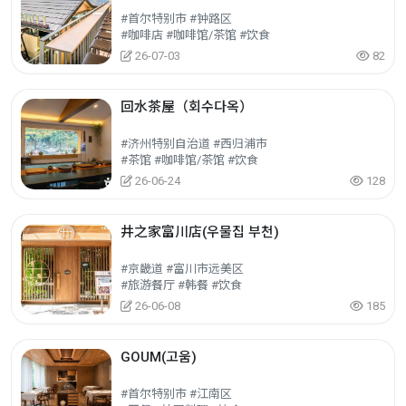
#首尔特别市 #钟路区
#咖啡店 #咖啡馆/茶馆 #饮食
26-07-03
82
回水茶屋（회수다옥）
#济州特别自治道 #西归浦市
#茶馆 #咖啡馆/茶馆 #饮食
26-06-24
128
井之家富川店(우물집 부천)
#京畿道 #富川市远美区
#旅游餐厅 #韩餐 #饮食
26-06-08
185
GOUM(고움)
#首尔特别市 #江南区