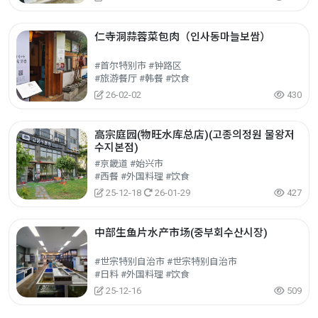
仁寺洞蒜蓉菜包肉（인사동마늘보쌈）
#首尔特别市 #钟路区
#旅游餐厅 #韩餐 #饮食
26-02-02
430
高宗庭园(物旺水库总店)(고종의정원 물왕저
수지본점)
#京畿道 #始兴市
#西餐 #外国料理 #饮食
25-12-18
26-01-29
427
中部生鱼片水产市场(중부회수산시장)
#世宗特别自治市 #世宗特别自治市
#日料 #外国料理 #饮食
25-12-16
509