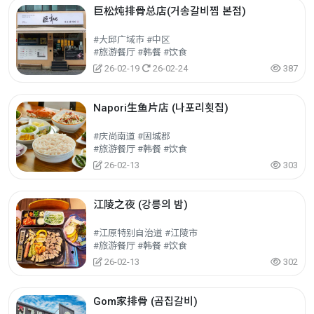
巨松炖排骨总店(거송갈비찜 본점)
#大邱广域市 #中区
#旅游餐厅 #韩餐 #饮食
26-02-19
26-02-24
387
Napori生鱼片店 (나포리횟집)
#庆尚南道 #固城郡
#旅游餐厅 #韩餐 #饮食
26-02-13
303
江陵之夜 (강릉의 밤)
#江原特别自治道 #江陵市
#旅游餐厅 #韩餐 #饮食
26-02-13
302
Gom家排骨 (곰집갈비)