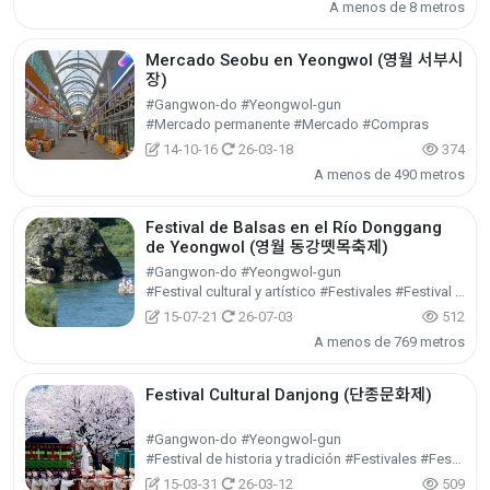
A menos de 8 metros
Mercado Seobu en Yeongwol (영월 서부시
장)
#Gangwon-do #Yeongwol-gun
#Mercado permanente #Mercado #Compras
14-10-16
26-03-18
374
A menos de 490 metros
Festival de Balsas en el Río Donggang
de Yeongwol (영월 동강뗏목축제)
#Gangwon-do #Yeongwol-gun
#Festival cultural y artístico #Festivales #Festival / Espectáculo / Evento
15-07-21
26-07-03
512
A menos de 769 metros
Festival Cultural Danjong (단종문화제)
#Gangwon-do #Yeongwol-gun
#Festival de historia y tradición #Festivales #Festival / Espectáculo / Evento
15-03-31
26-03-12
509