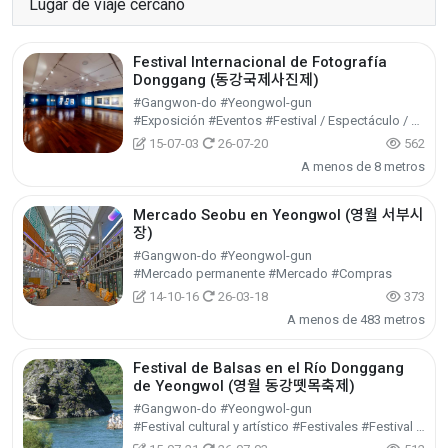
Lugar de viaje cercano
Festival Internacional de Fotografía
Donggang (동강국제사진제)
#Gangwon-do #Yeongwol-gun
#Exposición #Eventos #Festival / Espectáculo / Evento
15-07-03
26-07-20
562
A menos de 8 metros
Mercado Seobu en Yeongwol (영월 서부시
장)
#Gangwon-do #Yeongwol-gun
#Mercado permanente #Mercado #Compras
14-10-16
26-03-18
373
A menos de 483 metros
Festival de Balsas en el Río Donggang
de Yeongwol (영월 동강뗏목축제)
#Gangwon-do #Yeongwol-gun
#Festival cultural y artístico #Festivales #Festival / Espectáculo / Evento