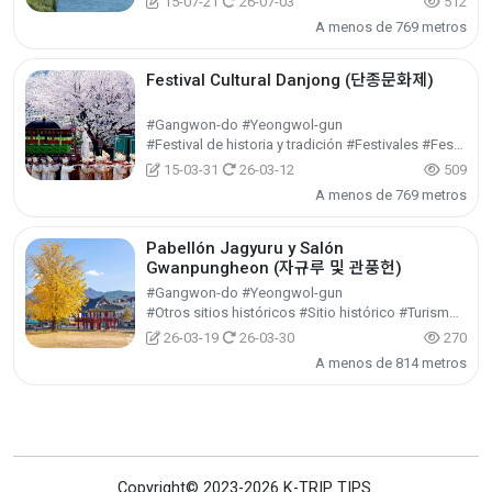
15-07-21
26-07-03
512
A menos de 769 metros
Festival Cultural Danjong (단종문화제)
#Gangwon-do #Yeongwol-gun
#Festival de historia y tradición #Festivales #Festival / Espectáculo / Evento
15-03-31
26-03-12
509
A menos de 769 metros
Pabellón Jagyuru y Salón
Gwanpungheon (자규루 및 관풍헌)
#Gangwon-do #Yeongwol-gun
#Otros sitios históricos #Sitio histórico #Turismo de historia
26-03-19
26-03-30
270
A menos de 814 metros
Copyright© 2023-2026 K-TRIP TIPS.