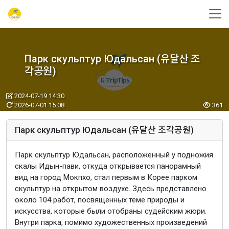
Парк скульптур Юдальсан (유달산 조
각공원)
2024-07-19 14:30
2026-07-01 15:08
361
Парк скульптур Юдальсан (유달산 조각공원)
Парк скульптур Юдальсан, расположенный у подножия
скалы Идын-пави, откуда открывается панорамный
вид на город Мокпхо, стал первым в Корее парком
скульптур на открытом воздухе. Здесь представлено
около 104 работ, посвященных теме природы и
искусства, которые были отобраны судейским жюри.
Внутри парка, помимо художественных произведений