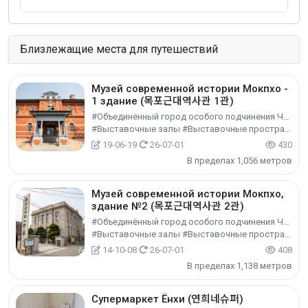
Близлежащие места для путешествий
Музей современной истории Мокпхо -
1 здание (목포근대역사관 1관)
#Объединённый город особого подчинения Чоннам-Кванчжу #г. Мокпхо
#Выставочные залы #Выставочные пространства #Культурный туризм
19-06-19
26-07-01
430
В пределах 1,056 метров
Музей современной истории Мокпхо,
здание №2 (목포근대역사관 2관)
#Объединённый город особого подчинения Чоннам-Кванчжу #г. Мокпхо
#Выставочные залы #Выставочные пространства #Культурный туризм
14-10-08
26-07-01
408
В пределах 1,138 метров
Супермаркет Ёнхи (연희네슈퍼)