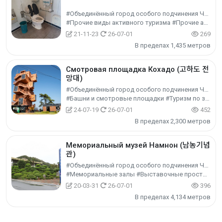
#Объединённый город особого подчинения Чоннам-Кванчжу #г. Мокпхо
#Прочие виды активного туризма #Прочие активности #Экспериментальный туризм
21-11-23
26-07-01
269
В пределах 1,435 метров
Смотровая площадка Кохадо (고하도 전
망대)
#Объединённый город особого подчинения Чоннам-Кванчжу #г. Мокпхо
#Башни и смотровые площадки #Туризм по знаковым местам #Культурный туризм
24-07-19
26-07-01
452
В пределах 2,300 метров
Мемориальный музей Намнон (남농기념
관)
#Объединённый город особого подчинения Чоннам-Кванчжу #г. Мокпхо
#Мемориальные залы #Выставочные пространства #Культурный туризм
20-03-31
26-07-01
396
В пределах 4,134 метров