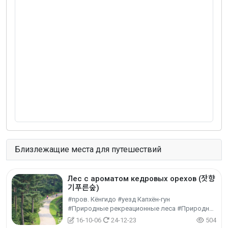
Близлежащие места для путешествий
Лес с ароматом кедровых орехов (잣향
기푸른숲)
#пров. Кёнгидо #уезд Капхён-гун
#Природные рекреационные леса #Природные парки #Природный туризм
16-10-06
24-12-23
504