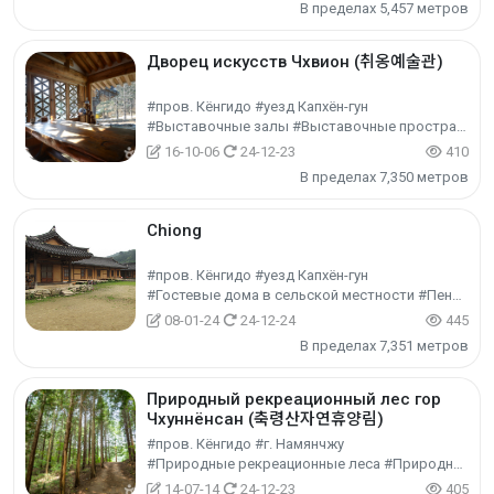
В пределах 5,457 метров
Дворец искусств Чхвион (취옹예술관)
#пров. Кёнгидо #уезд Капхён-гун
#Выставочные залы #Выставочные пространства #Культурный туризм
16-10-06
24-12-23
410
В пределах 7,350 метров
Chiong
#пров. Кёнгидо #уезд Капхён-гун
#Гостевые дома в сельской местности #Пеншён / Минба #Проживание
08-01-24
24-12-24
445
В пределах 7,351 метров
Природный рекреационный лес гор
Чхуннёнсан (축령산자연휴양림)
#пров. Кёнгидо #г. Намянчжу
#Природные рекреационные леса #Природные парки #Природный туризм
14-07-14
24-12-23
405