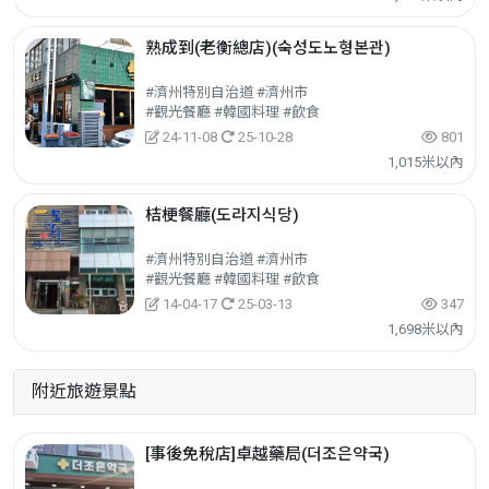
熟成到(老衡總店)(숙성도노형본관)
#濟州特別自治道 #濟州市
#觀光餐廳 #韓國料理 #飲食
24-11-08
25-10-28
801
1,015米以內
桔梗餐廳(도라지식당)
#濟州特別自治道 #濟州市
#觀光餐廳 #韓國料理 #飲食
14-04-17
25-03-13
347
1,698米以內
附近旅遊景點
[事後免稅店]卓越藥局(더조은약국)