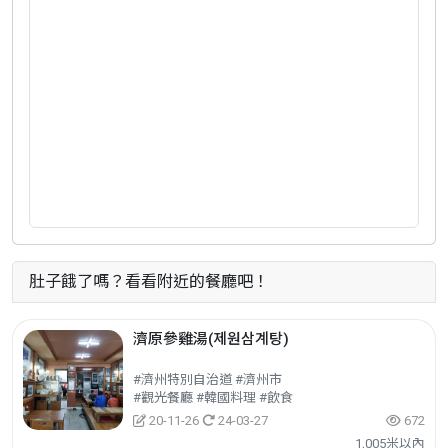
肚子餓了嗎？看看附近的餐廳吧！
濟原參雞湯(제원삼계탕)
#濟州特別自治道 #濟州市
#觀光餐廳 #韓國料理 #飲食
20-11-26
24-03-27
672
1,005米以內