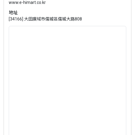
www.e-himart.co.kr
地址
[34166] 大田廣域市儒城區儒城大路808