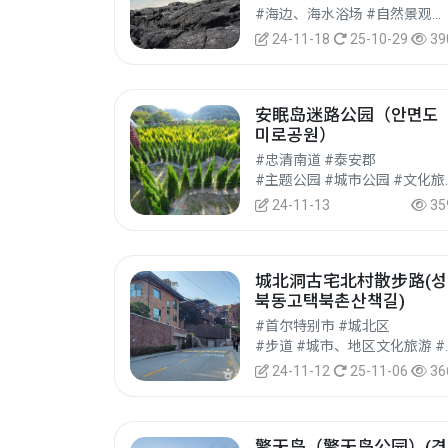
#海边、海水浴场 #自然景观（河川、海洋） #自然旅游
24-11-18
25-10-29
39
安眠岛迷路公园（안면도
미로공원）
#忠清南道 #泰安郡
#主题公园
24-11-13
35
城北洞古宅北村散步路(성
북동고택북촌산책길)
#首尔特别市 #城北区
#步道 #城
24-11-12
25-11-06
36
擎天岛（擎天岛公园）(경