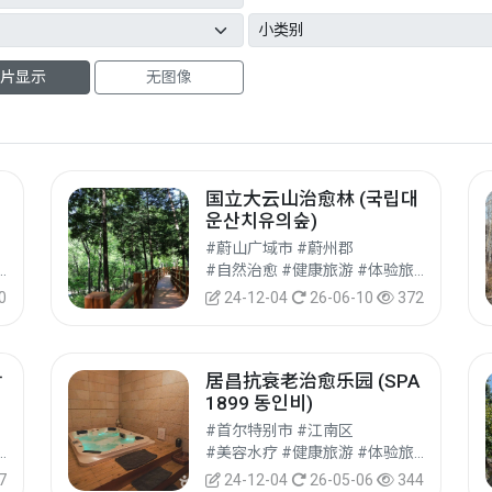
片显示
无图像
립
国立大云山治愈林 (국립대
운산치유의숲)
#蔚山广域市 #蔚州郡
 #健康旅游 #体验旅游
#自然治愈 #健康旅游 #体验旅游
0
24-12-04
26-06-10
372
창
居昌抗衰老治愈乐园 (SPA
1899 동인비)
#首尔特别市 #江南区
 #健康旅游 #体验旅游
#美容水疗 #健康旅游 #体验旅游
7
24-12-04
26-05-06
344