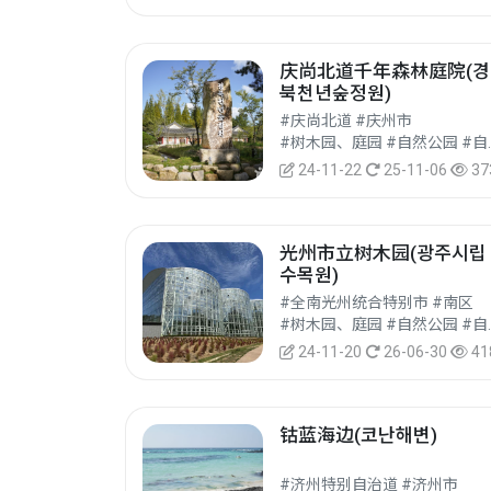
庆尚北道千年森林庭院(경
북천년숲정원)
#庆尚北道 #庆州市
#树木园、庭
24-11-22
25-11-06
37
光州市立树木园(광주시립
수목원)
#全南光州统合特别市 #南区
#树木园、庭
24-11-20
26-06-30
41
钴蓝海边(코난해변)
#济州特别自治道 #济州市