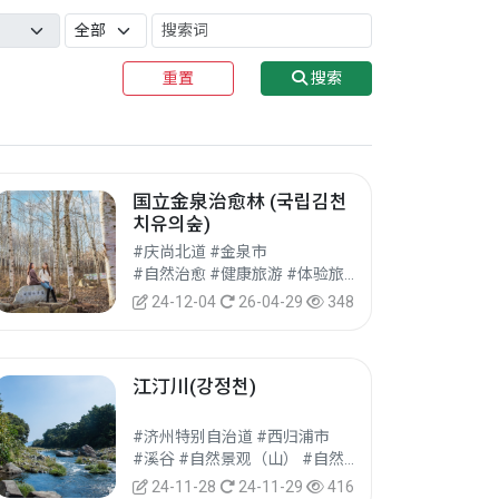
重置
搜索
国立金泉治愈林 (국립김천
치유의숲)
#庆尚北道 #金泉市
#自然治愈 #健康旅游 #体验旅游
24-12-04
26-04-29
348
江汀川(강정천)
#济州特别自治道 #西归浦市
#溪谷 #自然景观（山） #自然旅游
24-11-28
24-11-29
416