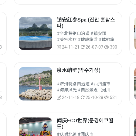
镇安红参Spa (진안 홍삼스
파)
#全北特别自治道 #镇安郡
园 #自然公园 #自然旅游
#美容水疗 #健康旅游 #体验旅游
3
24-11-21
26-07-07
390
泉水峭壁(박수기정)
#济州特别自治道 #西归浦市
园 #自然公园 #自然旅游
#海岸风光 #自然景观（河川、海洋） #自然旅游
8
24-11-18
25-10-28
521
闻庆ECO世界(문경에코월
드)
#庆尚北道 #闻庆市