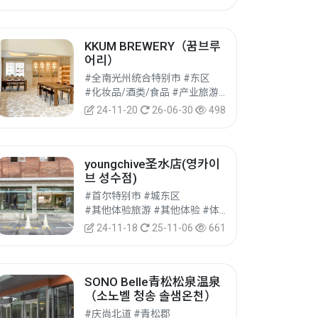
KKUM BREWERY（꿈브루
어리）
#全南光州统合特别市 #东区
#化妆品/酒类/食品 #产业旅游 #体验旅游
24-11-20
26-06-30
498
youngchive圣水店(영카이
브 성수점)
#首尔特别市 #城东区
#其他体验旅游 #其他体验 #体验旅游
24-11-18
25-11-06
661
SONO Belle青松松泉温泉
（소노벨 청송 솔샘온천）
#庆尚北道 #青松郡