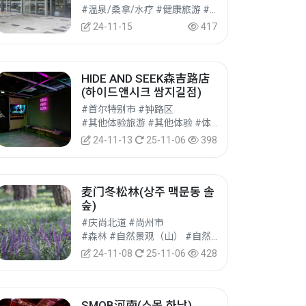
#温泉/桑拿/水疗 #健康旅游 #体验旅游
24-11-15
417
HIDE AND SEEK森吉路店
(하이드앤시크 쌈지길점)
#首尔特别市 #钟路区
#其他体验旅游 #其他体验 #体验旅游
24-11-13
25-11-06
398
麦门冬松林(상주 맥문동 솔
숲)
#庆尚北道 #尚州市
#森林 #自然景观（山） #自然旅游
24-11-08
25-11-06
428
SMOB河南(스몹 하남)