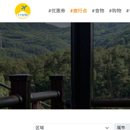
#优惠券
#旅行点
#食物
#购物