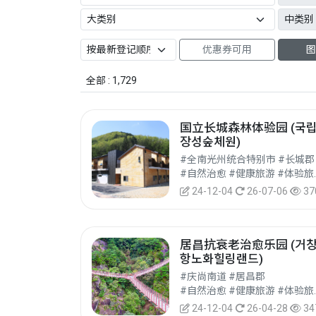
优惠券可用
图
全部 : 1,729
国立长城森林体验园 (국
장성숲체원)
#全南光州统合特别市 #长城郡
#自然治愈
24-12-04
26-07-06
37
居昌抗衰老治愈乐园 (거
항노화힐링랜드)
#庆尚南道 #居昌郡
#自然治愈
24-12-04
26-04-28
34