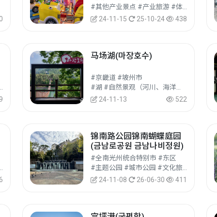
#其他产业景点 #产业旅游 #体验旅游
0
24-11-15
25-10-24
438
马场湖(마장호수)
#京畿道 #坡州市
 #城市公园 #文化旅游
#湖 #自然景观（河川、海洋） #自然旅游
9
24-11-13
522
锦南路公园锦南蝴蝶庭园
(금남로공원 금남나비정원)
#全南光州统合特别市 #东区
市、地区文化旅游 #文化旅游
#主题公园 #城市公园 #文化旅游
6
24-11-08
26-06-30
411
宫坪港(궁평항)