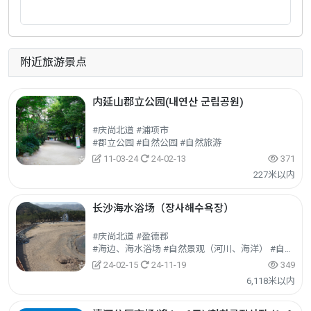
附近旅游景点
内延山郡立公园(내연산 군립공원)
#庆尚北道 #浦项市
#郡立公园 #自然公园 #自然旅游
11-03-24
24-02-13
371
227米以内
长沙海水浴场（장사해수욕장）
#庆尚北道 #盈德郡
#海边、海水浴场 #自然景观（河川、海洋） #自然旅游
24-02-15
24-11-19
349
6,118米以内