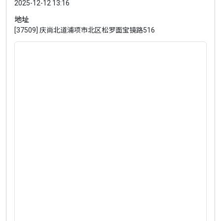
2025-12-12 13:16
地址
[37509] 庆尚北道浦项市北区松罗面宝镜路516