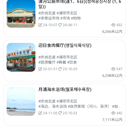
清河公辰市场(逢1、6日)(청하공진시장 (1, 6
일))
#庆尚北道 #浦项市北区
#非常设市场 #市场 #购物
24-10-07
26-06-11
432
6,266米以内
迎日食肉餐厅(영일식육식당)
#庆尚北道 #浦项市北区
#旅游餐厅 #韩餐 #饮食
23-01-31
25-10-29
347
6,298米以内
月浦海水浴场(월포해수욕장)
#庆尚北道 #浦项市北区
#海边、海水浴场 #自然景观（河川、海洋） #自然旅游
24-11-05
25-10-23
442
7,111米以内