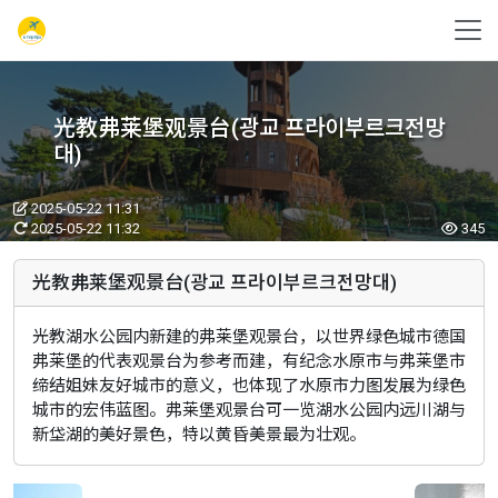
光教弗莱堡观景台(광교 프라이부르크전망
대)
2025-05-22 11:31
2025-05-22 11:32
345
光教弗莱堡观景台(광교 프라이부르크전망대)
光教湖水公园内新建的弗莱堡观景台，以世界绿色城市德国
弗莱堡的代表观景台为参考而建，有纪念水原市与弗莱堡市
缔结姐妹友好城市的意义，也体现了水原市力图发展为绿色
城市的宏伟蓝图。弗莱堡观景台可一览湖水公园内远川湖与
新垈湖的美好景色，特以黄昏美景最为壮观。