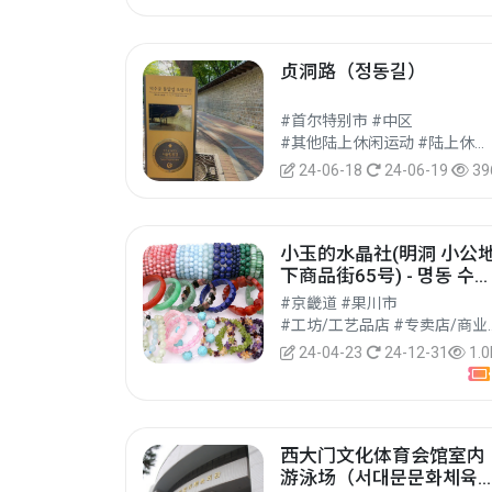
贞洞路（정동길）
#首尔特别市 #中区
#其他陆上休闲运动 #陆上休闲运动 #休闲运动
24-06-18
24-06-19
39
小玉的水晶社(明洞 小公
下商品街65号) - 명동 수정
사
#京畿道 #果川市
#工坊/工艺品店 
24-04-23
24-12-31
1.0
西大门文化体育会馆室内
游泳场（서대문문화체육