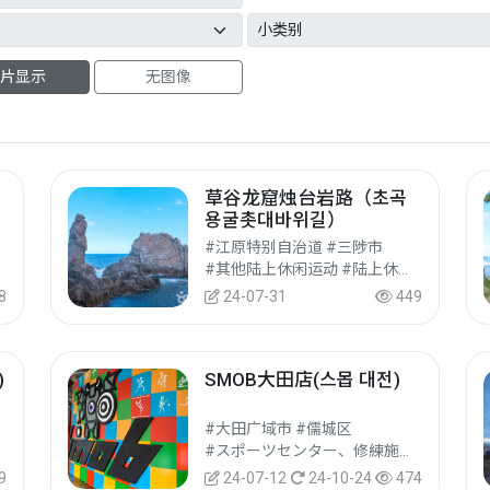
片显示
无图像
草谷龙窟烛台岩路（초곡
용굴촛대바위길）
#江原特别自治道 #三陟市
#其他陆上休闲运动 #陆上休闲运动 #休闲运动
8
24-07-31
449
)
SMOB大田店(스몹 대전)
#大田广域市 #儒城区
#スポーツセンター、修練施設 #休闲运动设施 #文化旅游
9
24-07-12
24-10-24
474