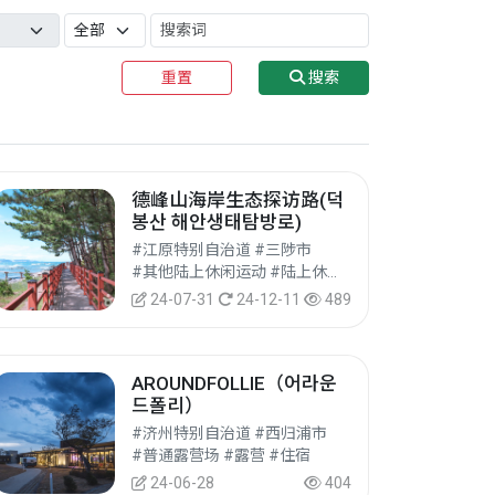
重置
搜索
德峰山海岸生态探访路(덕
봉산 해안생태탐방로)
#江原特别自治道 #三陟市
#其他陆上休闲运动 #陆上休闲运动 #休闲运动
24-07-31
24-12-11
489
AROUNDFOLLIE（어라운
드폴리）
#济州特别自治道 #西归浦市
#普通露营场 #露营 #住宿
24-06-28
404