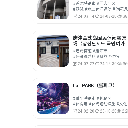
관 실내수영장）
#首尔特别市 #西大门区
#游泳 #
24-03-14
24-03-20
38
唐津兰芝岛国民休闲露营
场（당진난지도 국민여가
핑장）
#忠清南道 #唐津市
#普通露营场 #露营 #住宿
24-02-22
24-12-30
36
LoL PARK（롤파크）
#首尔特别市 #钟路区
#体育场 #
24-02-20
25-10-28
2.2