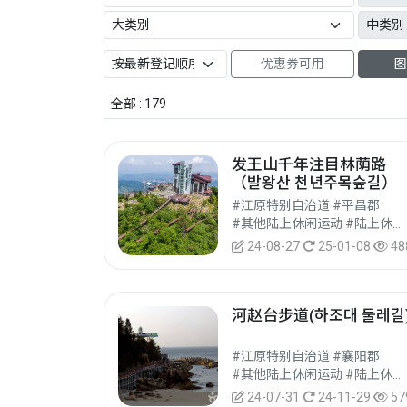
优惠券可用
图
全部 : 179
发王山千年注目林荫路
（발왕산 천년주목숲길）
#江原特别自治道 #平昌郡
#其他陆上休闲运动 #陆上休闲运动 #休闲运动
24-08-27
25-01-08
48
河赵台步道(하조대 둘레길
#江原特别自治道 #襄阳郡
#其他陆上休闲运动 #陆上休闲运动 #休闲运动
24-07-31
24-11-29
57