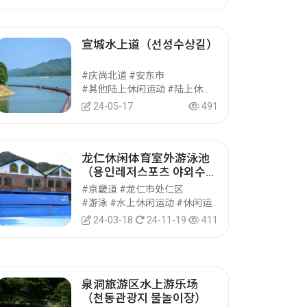
宣城水上道（선성수상길）
#庆尚北道 #安东市
#其他陆上休闲运动 #陆上休闲运动 #休闲运动
24-05-17
491
龙仁休闲体育室外游泳池
（용인레저스포츠 야외수영
장）
#京畿道 #龙仁市处仁区
#游泳 #水上休闲运动 #休闲运动
24-03-18
24-11-19
411
泉洞旅游区水上游乐场
（천동관광지 물놀이장）