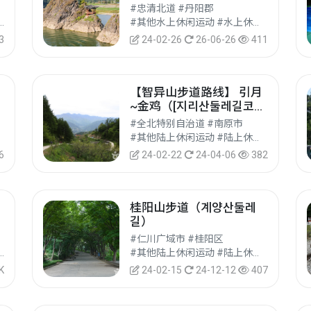
#忠清北道 #丹阳郡
水上休闲运动 #休闲运动
#其他水上休闲运动 #水上休闲运动 #休闲运动
3
24-02-26
26-06-26
411
【智异山步道路线】 引月
캠
~金鸡（[지리산둘레길코
스]인월~금계）
#全北特别自治道 #南原市
#其他陆上休闲运动 #陆上休闲运动 #休闲运动
6
24-02-22
24-04-06
382
桂阳山步道（계양산둘레
길）
#仁川广域市 #桂阳区
休闲运动设施 #文化旅游
#其他陆上休闲运动 #陆上休闲运动 #休闲运动
K
24-02-15
24-12-12
407