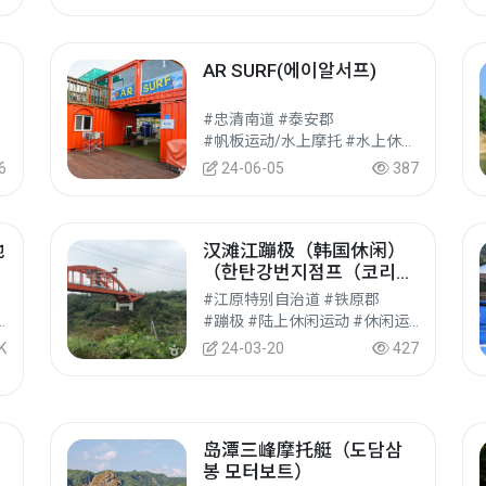
AR SURF(에이알서프)
#忠清南道 #泰安郡
#帆板运动/水上摩托 #水上休闲运动 #休闲运动
6
24-06-05
387
地
汉滩江蹦极（韩国休闲）
（한탄강번지점프（코리아
레저））
#江原特别自治道 #铁原郡
#专卖店/商业街 #购物
#蹦极 #陆上休闲运动 #休闲运动
K
24-03-20
427
岛潭三峰摩托艇（도담삼
회
봉 모터보트）