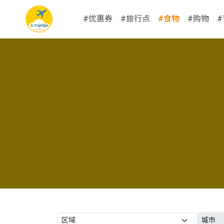
#优惠券
#旅行点
#食物
#购物