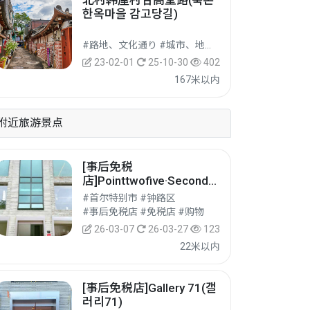
北村韩屋村甘高堂路(북촌
한옥마을 감고당길)
#路地、文化通り #城市、地区文化旅游 #文化旅游
23-02-01
25-10-30
402
167米以内
附近旅游景点
[事后免税
店]Pointtwofive·Second北
村店(포인트투파이브세컨
#首尔特别市 #钟路区
드 북촌)
#事后免税店 #免税店 #购物
26-03-07
26-03-27
123
22米以内
[事后免税店]Gallery 71(갤
러리71)