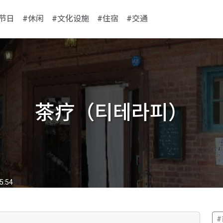
#节日
#休闲
#文化设施
#住宿
#交通
茶疗（티테라피）
5:54
#