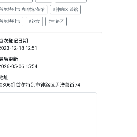
首尔特别市 咖啡馆/茶馆
#钟路区 茶馆
#首尔特别市
#饮食
#钟路区
首次登记日期
2023-12-18 12:51
最后更新
2026-05-06 15:54
地址
[03060] 首尔特别市钟路区尹潽善街74