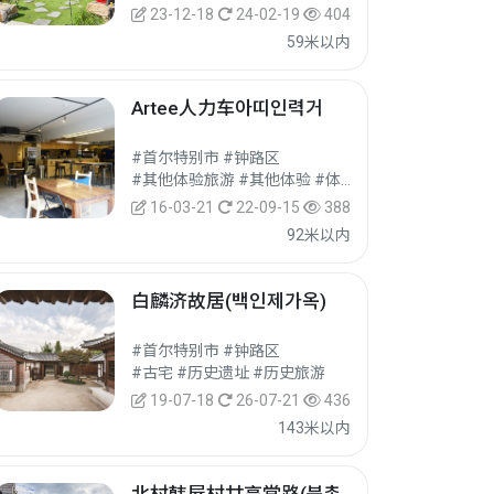
23-12-18
24-02-19
404
59米以内
Artee人力车아띠인력거
#首尔特别市 #钟路区
#其他体验旅游 #其他体验 #体验旅游
16-03-21
22-09-15
388
92米以内
白麟济故居(백인제가옥)
#首尔特别市 #钟路区
#古宅 #历史遗址 #历史旅游
19-07-18
26-07-21
436
143米以内