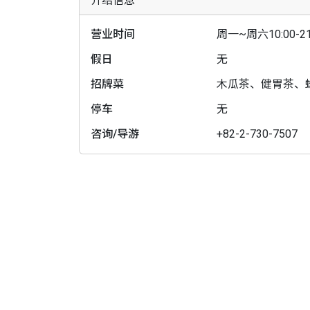
介绍信息
营业时间
周一~周六10:00-21:
假日
无
招牌菜
木瓜茶、健胃茶、
停车
无
咨询/导游
+82-2-730-7507