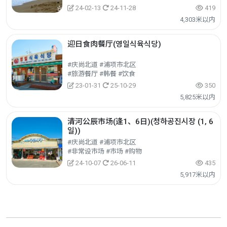
24-02-13
24-11-28
419
4,303米以内
迎日食肉餐厅(영일식육식당)
#庆尚北道 #浦项市北区
#旅游餐厅 #韩餐 #饮食
23-01-31
25-10-29
350
5,825米以内
清河公辰市场(逢1、6日)(청하공진시장 (1, 6
일))
#庆尚北道 #浦项市北区
#非常设市场 #市场 #购物
24-10-07
26-06-11
435
5,917米以内