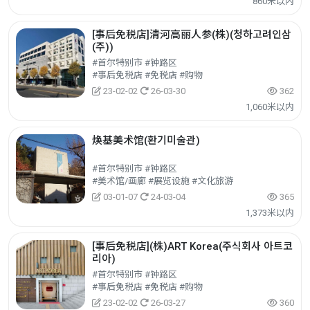
860米以内
[事后免税店]清河高丽人参(株)(청하고려인삼
(주))
#首尔特别市 #钟路区
#事后免税店 #免税店 #购物
23-02-02
26-03-30
362
1,060米以内
焕基美术馆(환기미술관)
#首尔特别市 #钟路区
#美术馆/画廊 #展览设施 #文化旅游
03-01-07
24-03-04
365
1,373米以内
[事后免税店](株)ART Korea(주식회사 아트코
리아)
#首尔特别市 #钟路区
#事后免税店 #免税店 #购物
23-02-02
26-03-27
360