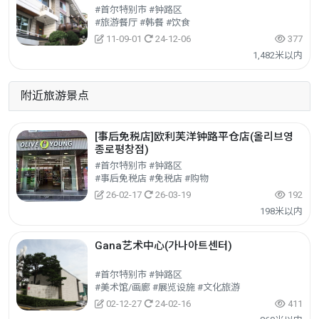
#首尔特别市 #钟路区
#旅游餐厅 #韩餐 #饮食
11-09-01
24-12-06
377
1,482米以内
附近旅游景点
[事后免税店]欧利芙洋钟路平仓店(올리브영
종로평창점)
#首尔特别市 #钟路区
#事后免税店 #免税店 #购物
26-02-17
26-03-19
192
198米以内
Gana艺术中心(가나아트센터)
#首尔特别市 #钟路区
#美术馆/画廊 #展览设施 #文化旅游
02-12-27
24-02-16
411