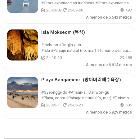
#Otras experiencias turísticas #Otras experiencias #Turismo de experiencias
23-03-02
25-07-08
497
A menos de 6,543 metros
Isla Mokseom (목섬)
#Incheon #Ongjin-gun
#Isla #Paisaje natural (río, mar) #Turismo de naturaleza
24-10-10
488
A menos de 6,614 metros
Playa Bangameori (방아머리해수욕장)
#Gyeonggi-do #Ansan-si, Danwon-gu
#Playa, costa #Paisaje natural (río, mar) #Turismo de naturaleza
23-09-11
25-05-21
606
A menos de 6,929 metros