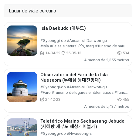
Lugar de viaje cercano
Isla Daebudo (대부도)
#Gyeonggi-do #Ansan-si, Danwon-gu
#Isla #Paisaje natural (río, mar) #Turismo de naturaleza
14-04-22
25-05-13
534
A menos de 2,355 metros
Observatorio del Faro de la Isla
Nueseom (누에섬 등대전망대)
#Gyeonggi-do #Ansan-si, Danwon-gu
#Faro #Turismo de lugares emblemáticos #Turismo cultural
24-12-23
465
A menos de 5,437 metros
Teleférico Marino Seohaerang Jebudo
(서해랑 제부도 해상케이블카)
#Gyeonggi-do #Hwaseong-si