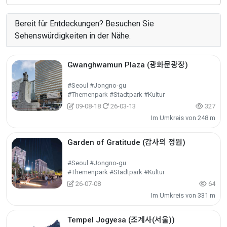
Bereit für Entdeckungen? Besuchen Sie
Sehenswürdigkeiten in der Nähe.
Gwanghwamun Plaza (광화문광장)
#Seoul #Jongno-gu
#Themenpark #Stadtpark #Kultur
09-08-18
26-03-13
327
Im Umkreis von 248 m
Garden of Gratitude (감사의 정원)
#Seoul #Jongno-gu
#Themenpark #Stadtpark #Kultur
26-07-08
64
Im Umkreis von 331 m
Tempel Jogyesa (조계사(서울))