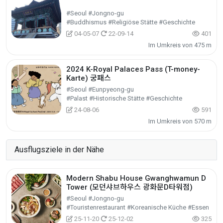
#Seoul #Jongno-gu
#Buddhismus #Religiöse Stätte #Geschichte
04-05-07
22-09-14
401
Im Umkreis von 475 m
2024 K-Royal Palaces Pass (T-money-
Karte) 궁패스
#Seoul #Eunpyeong-gu
#Palast #Historische Stätte #Geschichte
24-08-06
591
Im Umkreis von 570 m
Ausflugsziele in der Nähe
Modern Shabu House Gwanghwamun D
Tower (모던샤브하우스 광화문D타워점)
#Seoul #Jongno-gu
#Touristenrestaurant #Koreanische Küche #Essen
25-11-20
25-12-02
325