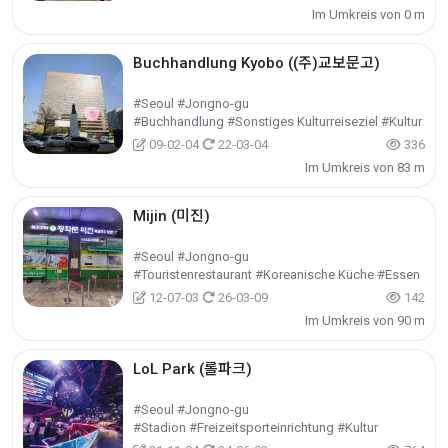
Im Umkreis von 0 m
Buchhandlung Kyobo ((주)교보문고)
#Seoul #Jongno-gu
#Buchhandlung #Sonstiges Kulturreiseziel #Kultur
09-02-04
22-03-04
336
Im Umkreis von 83 m
Mijin (미진)
#Seoul #Jongno-gu
#Touristenrestaurant #Koreanische Küche #Essen
12-07-03
26-03-09
142
Im Umkreis von 90 m
LoL Park (롤파크)
#Seoul #Jongno-gu
#Stadion #Freizeitsporteinrichtung #Kultur