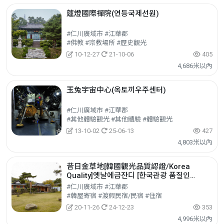
蓮燈國際禪院(연등국제선원)
#仁川廣域市 #江華郡
#佛教 #宗教場所 #歷史觀光
10-12-27
21-10-06
405
4,686米以內
玉兔宇宙中心(옥토끼우주센터)
#仁川廣域市 #江華郡
#其他體驗觀光 #其他體驗 #體驗觀光
13-10-02
25-06-13
427
4,803米以內
昔日金草地[韓國觀光品質認證/Korea
Quality]옛날에금잔디 [한국관광 품질인
증/Korea Quality]
#仁川廣域市 #江華郡
#韓屋寄宿 #渡假民宿/民宿 #住宿
20-11-26
24-12-23
353
4,996米以內