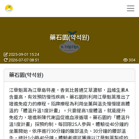
藥石園(약석원)
2025-09-01 15:24
2026-07-07 08:51
304
藥石園(약석원)
江華魁蒿為江華島特產，香氣比普通艾草濃郁，且維生素A
含量高，有效預防慢性疾病。藥石園則利用江華魁蒿推出了
增進免疫力的療程。招牌療程為利用坐薰與溫灸慢慢提高體
溫的「體溫升溫1度計畫」。只要提高1度體溫，就能提升
免疫力，增進新陳代謝且促進血液循環。藥石園的「體溫升
溫1度計畫」採預約制，每回限25人參與。體驗從40分鐘的
坐薰開始，依序進行30分鐘的腹部溫灸、30分鐘的腰部溫
灸，總計1小時40分鐘。體驗者還可獲得以江華魁蒿製成的