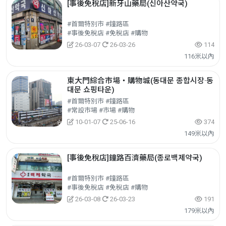
[事後免稅店]新牙山藥局(신아산약국)
#首爾特別市 #鐘路區
#事後免稅店 #免稅店 #購物
26-03-07
26-03-26
114
116米以內
東大門綜合市場‧購物城(동대문 종합시장·동
대문 쇼핑타운)
#首爾特別市 #鐘路區
#常設市場 #市場 #購物
10-01-07
25-06-16
374
149米以內
[事後免稅店]鐘路百濟藥局(종로백제약국)
#首爾特別市 #鐘路區
#事後免稅店 #免稅店 #購物
26-03-08
26-03-23
191
179米以內