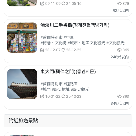
09-11-09
24-05-16
378
92米以內
清溪川二手書街(청계천헌책방거리)
#首爾特別市 #中區
#街巷、文化街 #城市、地區文化觀光 #文化觀光
23-12-07
23-12-22
369
248米以內
東大門(興仁之門)(흥인지문)
#首爾特別市 #鐘路區
#城門 #歷史遺址 #歷史觀光
10-01-22
25-10-23
393
349米以內
附近旅遊景點