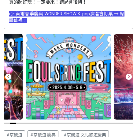
真的超好玩！一定要來！錯過會後悔！
👉 首爾春季慶典 WONDER SHOW K-pop演唱會訂票 → 點
擊這裡！
#京畿道
#京畿道 慶典
#京畿道 文化旅遊慶典