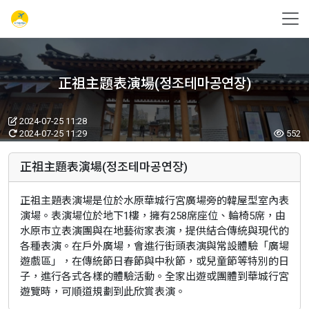
正祖主題表演場(정조테마공연장)
2024-07-25 11:28
2024-07-25 11:29
552
正祖主題表演場(정조테마공연장)
正祖主題表演場是位於水原華城行宮廣場旁的韓屋型室內表
演場。表演場位於地下1樓，擁有258席座位、輪椅5席，由
水原市立表演團與在地藝術家表演，提供結合傳統與現代的
各種表演。在戶外廣場，會進行街頭表演與常設體驗「廣場
遊戲區」，在傳統節日春節與中秋節，或兒童節等特別的日
子，進行各式各樣的體驗活動。全家出遊或團體到華城行宮
遊覽時，可順道規劃到此欣賞表演。