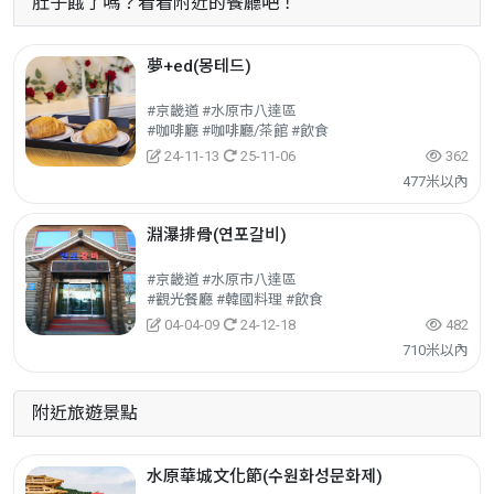
肚子餓了嗎？看看附近的餐廳吧！
夢+ed(몽테드)
#京畿道 #水原市八達區
#咖啡廳 #咖啡廳/茶館 #飲食
24-11-13
25-11-06
362
477米以內
淵瀑排骨(연포갈비)
#京畿道 #水原市八達區
#觀光餐廳 #韓國料理 #飲食
04-04-09
24-12-18
482
710米以內
附近旅遊景點
水原華城文化節(수원화성문화제)