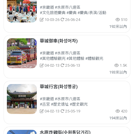
#京畿道 #水原市八達區
#文化旅遊慶典 #慶典 #慶典/表演/活動
10-03-26
26-06-24
510
192米以內
華城御車(화성어차)
#京畿道 #水原市八達區
#其他體驗觀光 #其他體驗 #體驗觀光
04-02-13
25-06-13
1.5K
193米以內
華城行宮(화성행궁)
#京畿道 #水原市八達區
#古宮 #歷史遺址 #歷史觀光
04-02-13
25-05-19
420
194米以內
水原炸雞街(수원통닭거리)