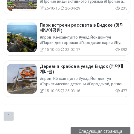
#Прочие виды активного туризма #Прочие активности #Экспериментальный туризм
25-10-15
26-04-29
235
Парк встречи рассвета в Ёндоке (영덕
해맞이공원)
#пров. Кёнсан-пукто #уезд Йондок-гун
#Парки для горожан #Городские парки #Культурный туризм
15-10-05
22-02-17
392
Деревня крабов в уезде Ёндок (영덕대
게마을)
#пров. Кёнсан-пукто #уезд Йондок-гун
#Туристические деревни #Городской, региональный культурный туризм #Культурный туризм
15-10-05
25-03-16
477
1
Следующая страница