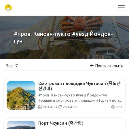
#пров. Кёнсан-пукто #уезд Йондок-
гун
Все : 7
Поиск открыть
Смотровая площадка Чуктосан (죽도산
전망대)
#пров. Кёнсан-пукто #уезд Йондок-гун
#Башни и смотровые площадки #Туризм по знаковым местам #Культурный туризм
26-04-24
26-04-27
221
Порт Чхуксан (축산항)