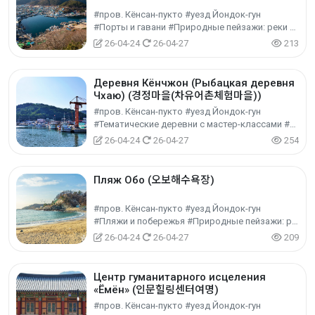
#пров. Кёнсан-пукто #уезд Йондок-гун
#Порты и гавани #Природные пейзажи: реки и море #Природный туризм
26-04-24
26-04-27
213
Деревня Кёнчжон (Рыбацкая деревня
Чхаю) (경정마을(차유어촌체험마을))
#пров. Кёнсан-пукто #уезд Йондок-гун
#Тематические деревни с мастер-классами #Опыт в сельских, горных и рыбацких деревнях #Экспериментальный туризм
26-04-24
26-04-27
254
Пляж Обо (오보해수욕장)
#пров. Кёнсан-пукто #уезд Йондок-гун
#Пляжи и побережья #Природные пейзажи: реки и море #Природный туризм
26-04-24
26-04-27
209
Центр гуманитарного исцеления
«Ёмён» (인문힐링센터여명)
#пров. Кёнсан-пукто #уезд Йондок-гун