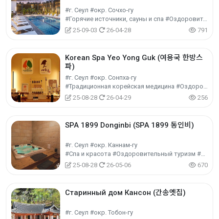
#г. Сеул #окр. Сочхо-гу
#Горячие источники, сауны и спа #Оздоровительный туризм #Экспериментальный туризм
25-09-03
26-04-28
791
Korean Spa Yeo Yong Guk (여용국 한방스
파)
#г. Сеул #окр. Сонпха-гу
#Традиционная корейская медицина #Оздоровительный туризм #Экспериментальный туризм
25-08-28
26-04-29
256
SPA 1899 Donginbi (SPA 1899 동인비)
#г. Сеул #окр. Каннам-гу
#Спа и красота #Оздоровительный туризм #Экспериментальный туризм
25-08-28
26-05-06
670
Старинный дом Кансон (간송옛집)
#г. Сеул #окр. Тобон-гу