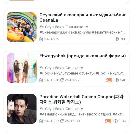
Сеульский аквапарк и джимджильбанг
СеалаLa
#г. Сеул #окр. Ёндынпхо-гу
#Океанариумы и аквариумы #Тематические парки развлечений #Культурный туризм
24-07-19
780
Ehwagyobok (аренда школьной формы)
#г. Сеул #окр. Сонпха-гу
#Прочие культурные объекты #Прочие культурно-туристические объекты #Культурный туризм
24-01-18
26-03-27
540
Paradise Walkerhill Casino Coupon(파라
다이스 워커힐 카지노)
#г. Сеул #окр. Сонпха-гу
#Авиационные виды активного отдыха #Активный отдых
24-01-17
25-12-08
1.0K