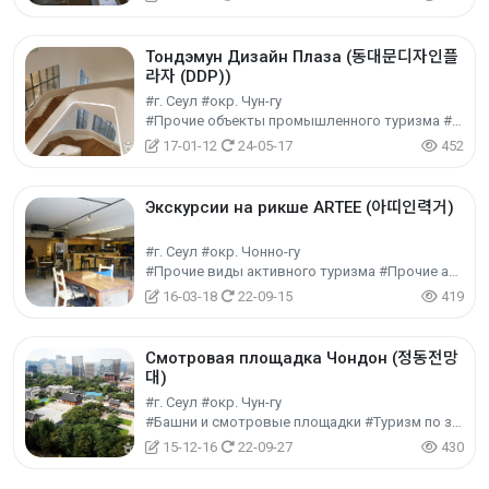
Тондэмун Дизайн Плаза (동대문디자인플
라자 (DDP))
#г. Сеул #окр. Чун-гу
#Прочие объекты промышленного туризма #Промышленный туризм #Экспериментальный туризм
17-01-12
24-05-17
452
Экскурсии на рикше ARTEE (아띠인력거)
#г. Сеул #окр. Чонно-гу
#Прочие виды активного туризма #Прочие активности #Экспериментальный туризм
16-03-18
22-09-15
419
Смотровая площадка Чондон (정동전망
대)
#г. Сеул #окр. Чун-гу
#Башни и смотровые площадки #Туризм по знаковым местам #Культурный туризм
15-12-16
22-09-27
430