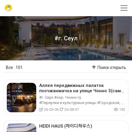
#г. Сеул
Все : 101
Поиск открыть
Аллея передвижных палаток
пхочжанмачха на улице Чонно 3(сам)-
га (종로3가 포장마차 거리)
#г. Сеул #окр. Чонно-гу
#Переулки и культурные улицы #Городской, региональный культурный туризм #Культурный туризм
26-03-06
26-08-07
192
HEIDI HAUS (하이디하우스)