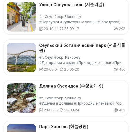
Улица Сосулла-киль (서순라길)
#г. Сеул #окр. Чонно-гу
#Переулки и культурные улицы #Городской, региональный культурный туризм #Культурный туризм
23-10-11
25-09-17
292
Сеульский ботанический парк (서울식물
원)
#г. Сеул #окр. Кансо-гу
#Дендрарии и сады #Природные парки #Природный туризм
23-09-04
25-06-20
456
Долина Сусондон (수성동계곡)
#г. Сеул #окр. Чонно-гу
#Ущелья и долины #Природные пейзажи: горы #Природный туризм
23-08-17
23-08-24
453
Парк Ханыль (하늘공원)