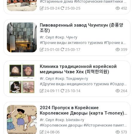
#Старинные дома #Исторические памятники #Исторический туризм
25-03-24
25-03-25
452
Пивоваренный завод Чхунпхун (춘풍양
조장)
#г. Сеул #окр. Чун-гу
#Прочие виды активного туризма #Прочие активности #Экспериментальный туризм
25-01-03
25-03-17
359
Клиника традиционной корейской
медицины Чхве Хёк (최혁한의원)
#г. Сеул #окр. Тондэмун-гу
#Другие виды медицинского туризма #Оздоровительный туризм #Экспериментальный туризм
24-09-11
25-10-14
264
2024 Пропуск в Корейские
Королевские Дворцы (карта T-money)
궁패스
#г. Сеул #окр. Ынпхён-гу
#Королевские дворцы #Исторические памятники #Исторический туризм
24-08-06
573