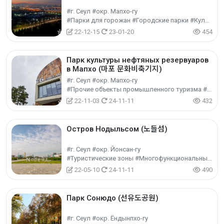
#г. Сеул #окр. Мапхо-гу
#Парки для горожан #Городские парки #Культурный туризм
22-12-15
23-01-20
454
Парк культуры нефтяных резервуаров
в Мапхо (마포 문화비축기지)
#г. Сеул #окр. Мапхо-гу
#Прочие объекты промышленного туризма #Промышленный туризм #Экспериментальный туризм
22-11-03
24-11-11
432
Остров Нодыльсом (노들섬)
#г. Сеул #окр. Йонсан-гу
#Туристические зоны #Многофункциональные туристические объекты #Культурный туризм
22-05-10
24-11-11
490
Парк Сонюдо (선유도공원)
#г. Сеул #окр. Ёндынпхо-гу