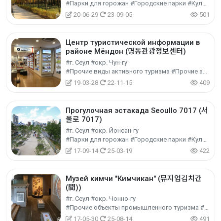
#Парки для горожан #Городские парки #Культурный туризм
20-06-29
23-09-05
501
Центр туристической информации в
районе Мёндон (명동관광정보센터)
#г. Сеул #окр. Чун-гу
#Прочие виды активного туризма #Прочие активности #Экспериментальный туризм
19-03-28
22-11-15
409
Прогулочная эстакада Seoullo 7017 (서
울로 7017)
#г. Сеул #окр. Йонсан-гу
#Парки для горожан #Городские парки #Культурный туризм
17-09-14
25-03-19
422
Музей кимчи "Кимчикан" (뮤지엄김치간
(間))
#г. Сеул #окр. Чонно-гу
#Прочие объекты промышленного туризма #Промышленный туризм #Экспериментальный туризм
17-05-30
25-08-14
491