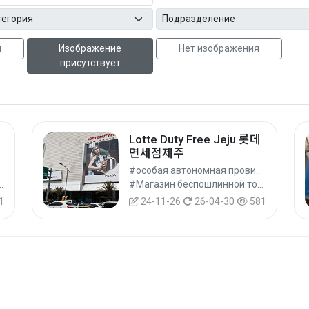
ы
Изображение
Нет изображения
присутствует
Lotte Duty Free Jeju 롯데
면세점제주
#особая автономная провинция Чечжу #г. Согвипхо
нки #Рынки #Шопинг
#Магазин беспошлинной торговли (Duty Free) в городе #Магазины беспошлинной торговли (Duty Free) #Шопинг
1
24-11-26
26-04-30
581