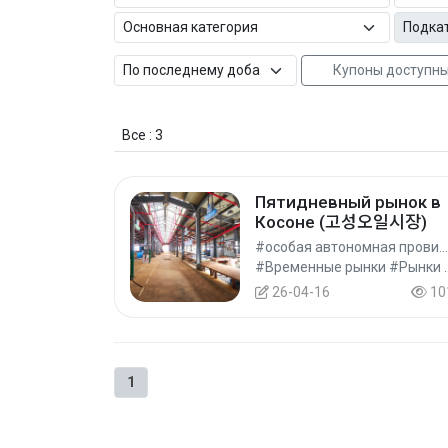
Купоны доступн
Все : 3
Пятидневный рынок в
Косоне (고성오일시장)
#особая автономная провинция Чечжу #г. Согвипхо
#Временные ры
26-04-16
10
1