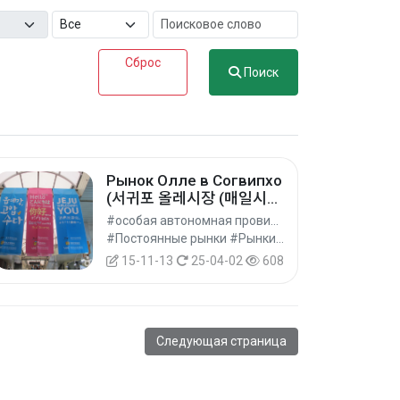
Сброс
Поиск
Рынок Олле в Согвипхо
(서귀포 올레시장 (매일시
장))
#особая автономная провинция Чечжу #г. Согвипхо
#Постоянные рынки #Рынки #Шопинг
15-11-13
25-04-02
608
Следующая страница