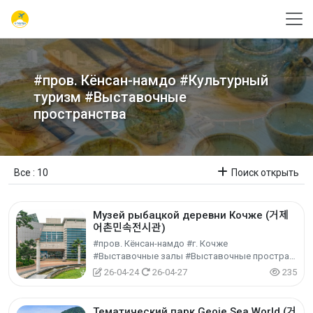
#пров. Кёнсан-намдо #Культурный
туризм #Выставочные
пространства
Все : 10
Поиск открыть
Музей рыбацкой деревни Кочже (거제
어촌민속전시관)
#пров. Кёнсан-намдо #г. Кочже
#Выставочные залы #Выставочные пространства #Культурный туризм
26-04-24
26-04-27
235
Тематический парк Geoje Sea World (거