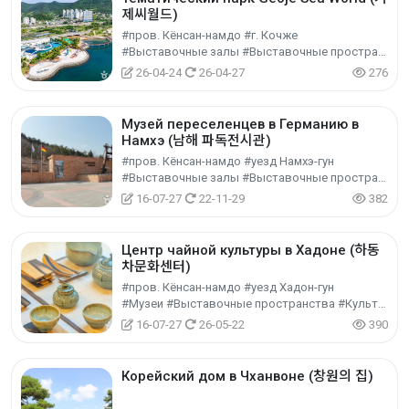
제씨월드)
#пров. Кёнсан-намдо #г. Кочже
#Выставочные залы #Выставочные пространства #Культурный туризм
26-04-24
26-04-27
276
Музей переселенцев в Германию в
Намхэ (남해 파독전시관)
#пров. Кёнсан-намдо #уезд Намхэ-гун
#Выставочные залы #Выставочные пространства #Культурный туризм
16-07-27
22-11-29
382
Центр чайной культуры в Хадоне (하동
차문화센터)
#пров. Кёнсан-намдо #уезд Хадон-гун
#Музеи #Выставочные пространства #Культурный туризм
16-07-27
26-05-22
390
Корейский дом в Чханвоне (창원의 집)