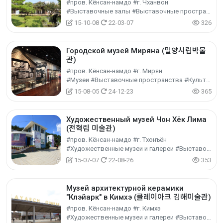
#пров. Кёнсан-намдо #г. Чханвон
#Выставочные залы #Выставочные пространства #Культурный туризм
15-10-08
22-03-07
326
Городской музей Миряна (밀양시립박물
관)
#пров. Кёнсан-намдо #г. Мирян
#Музеи #Выставочные пространства #Культурный туризм
15-08-05
24-12-23
365
Художественный музей Чон Хёк Лима
(전혁림 미술관)
#пров. Кёнсан-намдо #г. Тхонъён
#Художественные музеи и галереи #Выставочные пространства #Культурный туризм
15-07-07
22-08-26
353
Музей архитектурной керамики
"Клэйарк" в Кимхэ (클레이아크 김해미술관)
#пров. Кёнсан-намдо #г. Кимхэ
#Художественные музеи и галереи #Выставочные пространства #Культурный туризм