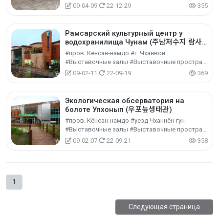
09-04-09
22-12-29
355
Рамсарский культурный центр у
водохранилища Чунам (주남저수지 람사
르문화관)
#пров. Кёнсан-намдо #г. Чханвон
#Выставочные залы #Выставочные пространства #Культурный туризм
09-02-11
22-09-19
369
Экологическая обсерватория на
болоте Упхонып (우포늪생태관)
#пров. Кёнсан-намдо #уезд Чханнён-гун
#Выставочные залы #Выставочные пространства #Культурный туризм
09-02-07
22-09-21
358
1
Следующая страница