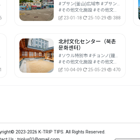
浦項)市ナム(南)区
#プサン(釜山)広域市 #プサンジン(釜山鎮)区
#その他文化施設 #その他文化観光地 #文化観光
6
23-01-18
25-10-29
388
北村文化センター（북촌
문화센터）
#トン(東)区
#ソウル特別市 #チョンノ(鐘路)区
#その他文化施設 #その他文化観光地 #文化観光
1
10-04-09
25-05-29
470
yright© 2023-2026 K-TRIP TIPS.
All Rights Reserved.
act Us : triplus01@gmail.com