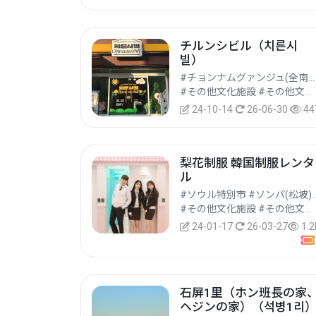
チルンシビル（치른시
빌）
#チョンナムグァンジュ(全南光州)統合特別市 #トン(東)区
#その他文化施設 #その他文化観光地 #文化観光
24-10-14
26-06-30
44
梨花制服 韓国制服レンタ
ル
#ソウル特別市 #ソン
#その他文化施設 #その他文化観光地 #文化観光
24-01-17
26-03-27
1.2
石屏1里（ホン班長の家
ヘジンの家）（석병1리