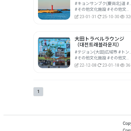
#キョンサンブク(慶尚北)道 #ポハン(
#その他文化施設 #その他文化観光地 #文化観光
23-01-31
25-10-30
32
大田トラベルラウンジ
（대전트래블라운지）
#テジョン(大田)広域市 
#その他文化施設 #その他文化観光地 #文化観光
22-12-08
23-01-18
36
1
Cop
Cont