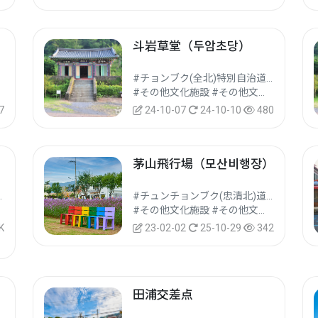
斗岩草堂（두암초당）
#チョンブク(全北)特別自治道 #コチャン(高敞)郡
#その他文化施設 #その他文化観光地 #文化観光
7
24-10-07
24-10-10
480
茅山飛行場（모산비행장）
パ(松坡)区
#チュンチョンブク(忠清北)道 #チェチョン(堤川)市
#その他文化施設 #その他文化観光地 #文化観光
K
23-02-02
25-10-29
342
、
田浦交差点
）