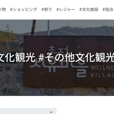
べ物
#ショッピング
#祭り
#レジャー
#文化施設
#宿泊
文化観光 #その他文化観