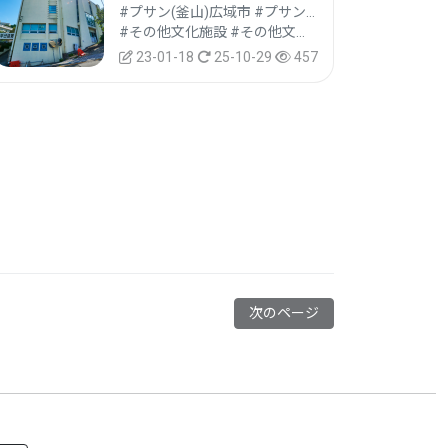
#プサン(釜山)広域市 #プサンジン(釜山鎮)区
#その他文化施設 #その他文化観光地 #文化観光
23-01-18
25-10-29
457
次のページ