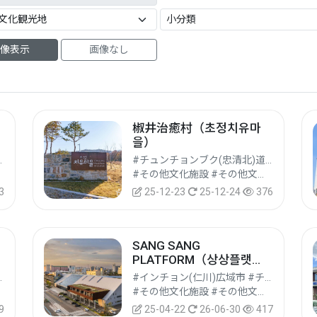
像表示
画像なし
椒井治癒村（초정치유마
을）
チョン(果川)市
#チュンチョンブク(忠清北)道 #チョンジュ(清州)市チョンウォン(清原)区
#その他文化施設 #その他文化観光地 #文化観光
3
25-12-23
25-12-24
376
테
SANG SANG
PLATFORM（상상플랫
폼）
ンジョン(永宗)区
#インチョン(仁川)広域市 #チェムルポ(済物浦)区
#その他文化施設 #その他文化観光地 #文化観光
9
25-04-22
26-06-30
417