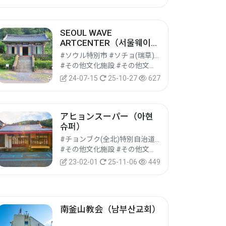
SEOUL WAVE
ARTCENTER（서울웨이브
아트센터）
#ソウル特別市 #ソチョ(瑞草)区
#その他文化施設 #その他文化観光地 #文化観光
24-07-15
25-10-27
627
アヒョンスーパー（아현
슈퍼）
#チョンブク(全北)特別自治道 #チョンジュ(全州)市ワンサン(完山)区
#その他文化施設 #その他文化観光地 #文化観光
23-02-01
25-11-06
449
南釜山教会（남부산교회）