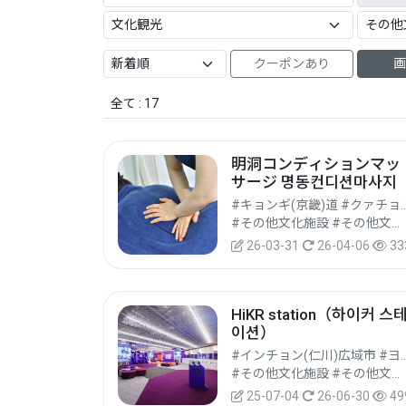
クーポンあり
画
全て : 17
明洞コンディションマッ
サージ 명동컨디션마사지
#キョンギ(京畿)道 #クァ
#その他文化施設 #その他文化観光地 #文化観光
26-03-31
26-04-06
33
HiKR station（하이커 스
이션）
#インチョン(仁川)広域市 #ヨ
#その他文化施設 #その他文化観光地 #文化観光
25-07-04
26-06-30
49