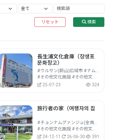
リセット
検索
長生浦文化倉庫（장생포
문화창고）
#ウルサン(蔚山)広域市 #ナム(南)区
#その他文化施設 #その他文化観光地 #文化観光
25-07-23
324
旅行者の家（여행자의 집
#チョンナムグァンジュ(全南光州)統合特別市 #トン(東)区
#その他文化施設 #その他文化観光地 #文化観光
24-12-11
26-06-30
391