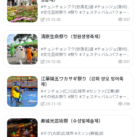
영춘제）
#チュンチョンブク(忠清北)道 #チョンジュ(清州)市サンダン(上堂)区
#文化芸術祭り #祭り #フェスティバル/パフォーマンス/イベント
25-12-03
307
清原生命祭り（청원생명축제）
#チュンチョンブク(忠清北)道 #チョンジュ(清州)市チョンウォン(清原)区
#文化芸術祭り #祭り #フェスティバル/パフォーマンス/イベント
25-12-02
301
江華陽五ワカサギ祭り（강화 양오 빙어축
제）
#インチョン(仁川)広域市 #カンファ(江華)郡
#その他お祭り #祭り #フェスティバル/パフォーマンス/イベント
25-11-10
296
寿城光芸術祭（수성빛예술제）
#テグ(大邱)広域市 #スソン(寿城)区