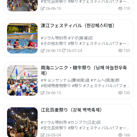
#文化芸術祭り #祭り #フェスティバル/パフォーマンス/イベント
26-06-15
110
漢江フェスティバル（한강페스티벌）
#ソウル特別市 #マポ(麻浦)区
#その他お祭り #祭り #フェスティバル/パフォーマンス/イベント
26-06-15
26-07-24
135
南海ニンニク・韓牛祭り（남해 마늘한우축
제）
#キョンサンナム(慶尚南)道 #ナムヘ(南海)郡
#地域特産物祭り #祭り #フェスティバル/パフォーマンス/イベント
26-06-15
133
江北百麦祭り（강북 백맥축제）
#ソウル特別市 #カンブク(江北)区
#文化芸術祭り #祭り #フェスティバル/パフォーマンス/イベント
26-05-04
166