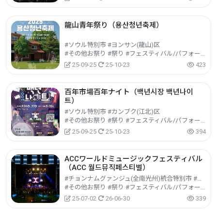
龍山青年祭り（용산청년축제）
#ソウル特別市 #ヨンサン(龍山)区
#その他お祭り #祭り #フェスティバル/パフォーマンス/イベント
25-09-25
25-10-23
423
百年市場百年ナイト（백년시장 백년나이
트）
#ソウル特別市 #カンブク(江北)区
#その他お祭り #祭り #フェスティバル/パフォーマンス/イベント
25-09-25
25-10-23
394
ACCワールドミュージックフェスティバル
（ACC 월드뮤직페스티벌）
#チョンナムグァンジュ(全南光州)統合特別市 #トン(東)区
#その他お祭り #祭り #フェスティバル/パフォーマンス/イベント
25-07-02
26-06-30
339