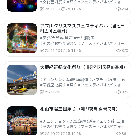
#文化芸術祭り #祭り #フェスティバル/パフォーマンス/イベント
25-11-10
25-11-25
294
アプ山クリスマスフェスティバル（앞산크
리스마스축제）
#テグ(大邱)広域市 #ナム(南)区
#その他お祭り #祭り #フェスティバル/パフォーマンス/イベント
25-11-10
25-11-25
323
大蔵経記録文化祭り（대장경기록문화축제）
#キョンサンナム(慶尚南)道 #ハプチョン(陜川)郡
#伝統歴史祭り #祭り #フェスティバル/パフォーマンス/イベント
25-11-06
325
礼山市場三国祭り（예산장터 삼국축제）
#チュンチョンナム(忠清南)道 #イェサン(礼山)郡
#その他お祭り #祭り #フェスティバル/パフォーマンス/イベント
25-10-22
25-10-28
361