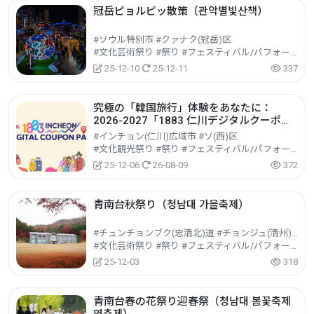
冠岳ピョルピッ散策（관악별빛산책）
#ソウル特別市 #クァナク(冠岳)区
#文化芸術祭り #祭り #フェスティバル/パフォーマンス/イベント
25-12-10
25-12-11
337
究極の「韓国旅行」体験をあなたに：
2026-2027「1883 仁川デジタルクーポン
パス」
#インチョン(仁川)広域市 #ソ(西)区
#文化観光祭り #祭り #フェスティバル/パフォーマンス/イベント
25-12-06
26-08-09
372
青南台秋祭り（청남대 가을축제）
#チュンチョンブク(忠清北)道 #チョンジュ(清州)市サンダン(上堂)区
#文化芸術祭り #祭り #フェスティバル/パフォーマンス/イベント
25-12-03
318
青南台春の花祭り迎春祭（청남대 봄꽃축제