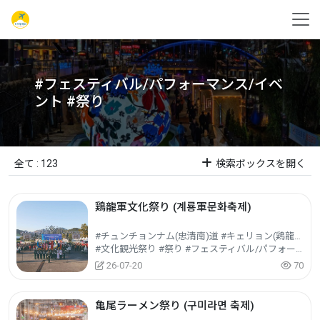
#フェスティバル/パフォーマンス/イベ
ント #祭り
全て : 123
検索ボックスを開く
鶏龍軍文化祭り (계룡軍문화축제)
#チュンチョンナム(忠清南)道 #キェリョン(鶏龍)市
#文化観光祭り #祭り #フェスティバル/パフォーマンス/イベント
26-07-20
70
亀尾ラーメン祭り (구미라면 축제)