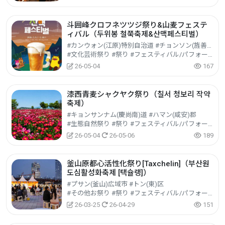
斗囲峰クロフネツツジ祭り&山麦フェステ
ィバル（두위봉 철쭉축제&산맥페스티벌）
#カンウォン(江原)特別自治道 #チョンソン(旌善)郡
#文化芸術祭り #祭り #フェスティバル/パフォーマンス/イベント
26-05-04
167
漆西青麦シャクヤク祭り（칠서 청보리 작약
축제）
#キョンサンナム(慶尚南)道 #ハマン(咸安)郡
#生態自然祭り #祭り #フェスティバル/パフォーマンス/イベント
26-05-04
26-05-06
189
釜山原都心活性化祭り[Taxchelin]（부산원
도심활성화축제 [택슐랭]）
#プサン(釜山)広域市 #トン(東)区
#その他お祭り #祭り #フェスティバル/パフォーマンス/イベント
26-03-25
26-04-29
151