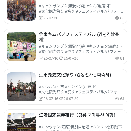
#キョンサンブク(慶尚北)道 #クミ(亀尾)市
#文化観光祭り #祭り #フェスティバル/パフォーマンス/イベント
26-07-20
66
金泉キムパプフェスティバル (김천김밥축
제)
#キョンサンブク(慶尚北)道 #キムチョン(金泉)市
#文化観光祭り #祭り #フェスティバル/パフォーマンス/イベント
26-07-16
26-07-20
81
江東先史文化祭り (강동선사문화축제)
#ソウル特別市 #カンドン(江東)区
#文化観光祭り #祭り #フェスティバル/パフォーマンス/イベント
26-07-16
26-07-20
63
江陵国家遺産夜行（강릉 국가유산 야행）
#カンウォン(江原)特別自治道 #カンヌン(江陵)市