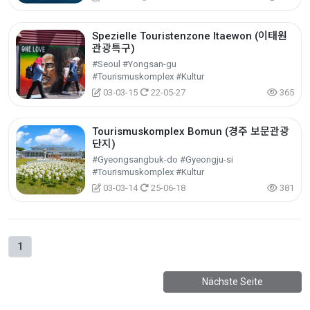
Spezielle Touristenzone Itaewon (이태원
관광특구)
#Seoul #Yongsan-gu
#Tourismuskomplex #Kultur
03-03-15
22-05-27
365
Tourismuskomplex Bomun (경주 보문관광
단지)
#Gyeongsangbuk-do #Gyeongju-si
#Tourismuskomplex #Kultur
03-03-14
25-06-18
381
1
Nächste Seite