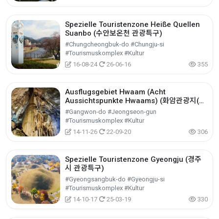
Spezielle Touristenzone Heiße Quellen
Suanbo (수안보온천 관광특구)
#Chungcheongbuk-do #Chungju-si
#Tourismuskomplex #Kultur
16-08-24
26-06-16
355
Ausflugsgebiet Hwaam (Acht
Aussichtspunkte Hwaams) (화암관광지(화
암8경))
#Gangwon-do #Jeongseon-gun
#Tourismuskomplex #Kultur
14-11-26
22-09-20
306
Spezielle Touristenzone Gyeongju (경주
시 관광특구)
#Gyeongsangbuk-do #Gyeongju-si
#Tourismuskomplex #Kultur
14-10-17
25-03-19
330