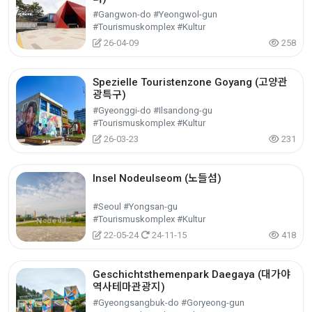
#Gangwon-do #Yeongwol-gun
#Tourismuskomplex #Kultur
26-04-09
258
Spezielle Touristenzone Goyang (고양관
광특구)
#Gyeonggi-do #Ilsandong-gu
#Tourismuskomplex #Kultur
26-03-23
231
Insel Nodeulseom (노들섬)
#Seoul #Yongsan-gu
#Tourismuskomplex #Kultur
22-05-24
24-11-15
418
Geschichtsthemenpark Daegaya (대가야
역사테마관광지)
#Gyeongsangbuk-do #Goryeong-gun