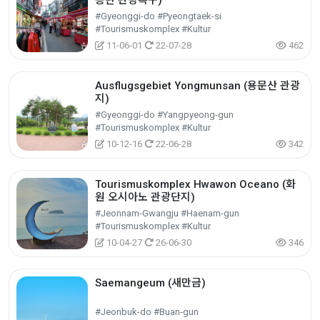
송탄 관광특구)
#Gyeonggi-do #Pyeongtaek-si
#Tourismuskomplex #Kultur
11-06-01
22-07-28
462
Ausflugsgebiet Yongmunsan (용문산 관광
지)
#Gyeonggi-do #Yangpyeong-gun
#Tourismuskomplex #Kultur
10-12-16
22-06-28
342
Tourismuskomplex Hwawon Oceano (화
원 오시아노 관광단지)
#Jeonnam-Gwangju #Haenam-gun
#Tourismuskomplex #Kultur
10-04-27
26-06-30
346
Saemangeum (새만금)
#Jeonbuk-do #Buan-gun