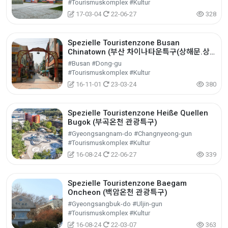
#Tourismuskomplex #Kultur
17-03-04
22-06-27
328
Spezielle Touristenzone Busan
Chinatown (부산 차이나타운특구(상해문.상
해거리))
#Busan #Dong-gu
#Tourismuskomplex #Kultur
16-11-01
23-03-24
380
Spezielle Touristenzone Heiße Quellen
Bugok (부곡온천 관광특구)
#Gyeongsangnam-do #Changnyeong-gun
#Tourismuskomplex #Kultur
16-08-24
22-06-27
339
Spezielle Touristenzone Baegam
Oncheon (백암온천 관광특구)
#Gyeongsangbuk-do #Uljin-gun
#Tourismuskomplex #Kultur
16-08-24
22-03-07
363