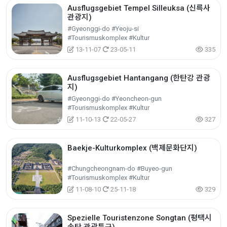
Ausflugsgebiet Tempel Silleuksa (신륵사
관광지)
#Gyeonggi-do #Yeoju-si
#Tourismuskomplex #Kultur
13-11-07
23-05-11
335
Ausflugsgebiet Hantangang (한탄강 관광
지)
#Gyeonggi-do #Yeoncheon-gun
#Tourismuskomplex #Kultur
11-10-13
22-05-27
327
Baekje-Kulturkomplex (백제문화단지)
#Chungcheongnam-do #Buyeo-gun
#Tourismuskomplex #Kultur
11-08-10
25-11-18
329
Spezielle Touristenzone Songtan (평택시