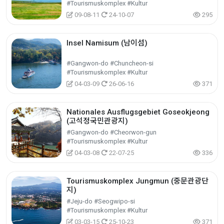
#Tourismuskomplex #Kultur
09-08-11
24-10-07
295
Insel Namisum (남이섬)
#Gangwon-do #Chuncheon-si
#Tourismuskomplex #Kultur
04-03-09
26-06-16
371
Nationales Ausflugsgebiet Goseokjeong
(고석정국민관광지)
#Gangwon-do #Cheorwon-gun
#Tourismuskomplex #Kultur
04-03-08
22-07-25
336
Tourismuskomplex Jungmun (중문관광단
지)
#Jeju-do #Seogwipo-si
#Tourismuskomplex #Kultur
03-03-15
25-10-23
371