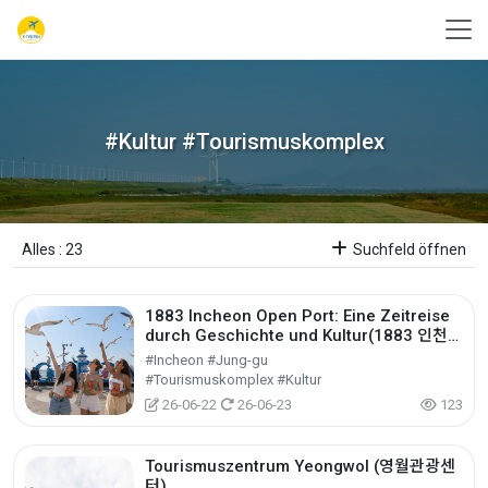
#Kultur #Tourismuskomplex
Alles : 23
Suchfeld öffnen
1883 Incheon Open Port: Eine Zeitreise
durch Geschichte und Kultur(1883 인천
개항장 스토리 원데이 투어)
#Incheon #Jung-gu
#Tourismuskomplex #Kultur
26-06-22
26-06-23
123
Tourismuszentrum Yeongwol (영월관광센
터)