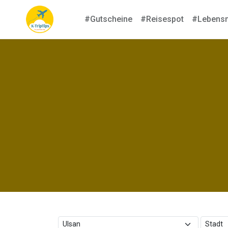
#Gutscheine
#Reisespot
#Lebensm