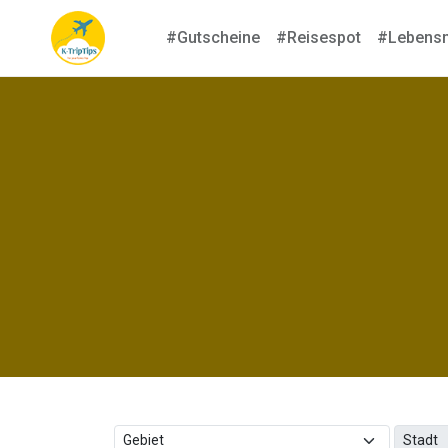
#Gutscheine
#Reisespot
#Lebensm