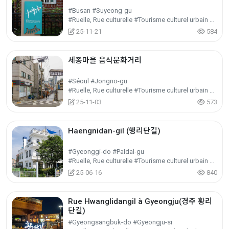
#Busan #Suyeong-gu
#Ruelle, Rue culturelle #Tourisme culturel urbain et régional #Tourisme culturel
25-11-21
584
세종마을 음식문화거리
#Séoul #Jongno-gu
#Ruelle, Rue culturelle #Tourisme culturel urbain et régional #Tourisme culturel
25-11-03
573
Haengnidan-gil (행리단길)
#Gyeonggi-do #Paldal-gu
#Ruelle, Rue culturelle #Tourisme culturel urbain et régional #Tourisme culturel
25-06-16
840
Rue Hwanglidangil à Gyeongju(경주 황리
단길)
#Gyeongsangbuk-do #Gyeongju-si