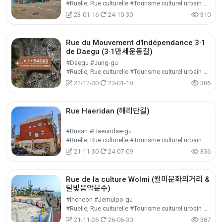
#Ruelle, Rue culturelle #Tourisme culturel urbain et régional #Tourisme culturel
23-01-16
24-10-30
310
Rue du Mouvement d'Indépendance 3·1
de Daegu (3·1만세운동길)
#Daegu #Jung-gu
#Ruelle, Rue culturelle #Tourisme culturel urbain et régional #Tourisme culturel
22-12-30
23-01-18
386
Rue Haeridan (해리단길)
#Busan #Haeundae-gu
#Ruelle, Rue culturelle #Tourisme culturel urbain et régional #Tourisme culturel
21-11-30
24-07-09
336
Rue de la culture Wolmi (월미문화의거리 &
달빛음악분수)
#Incheon #Jemulpo-gu
#Ruelle, Rue culturelle #Tourisme culturel urbain et régional #Tourisme culturel
21-11-26
26-06-30
387