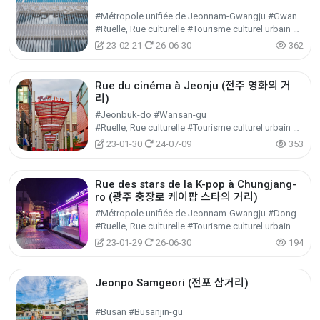
#Métropole unifiée de Jeonnam-Gwangju #Gwangsan-gu
#Ruelle, Rue culturelle #Tourisme culturel urbain et régional #Tourisme culturel
23-02-21
26-06-30
362
Rue du cinéma à Jeonju (전주 영화의 거
리)
#Jeonbuk-do #Wansan-gu
#Ruelle, Rue culturelle #Tourisme culturel urbain et régional #Tourisme culturel
23-01-30
24-07-09
353
Rue des stars de la K-pop à Chungjang-
ro (광주 충장로 케이팝 스타의 거리)
#Métropole unifiée de Jeonnam-Gwangju #Dong-gu
#Ruelle, Rue culturelle #Tourisme culturel urbain et régional #Tourisme culturel
23-01-29
26-06-30
194
Jeonpo Samgeori (전포 삼거리)
#Busan #Busanjin-gu