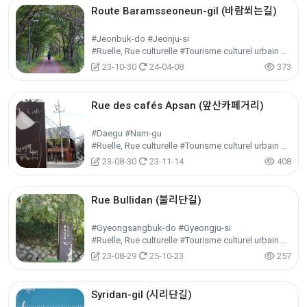
Route Baramsseoneun-gil (바람쐬는길)
#Jeonbuk-do #Jeonju-si
#Ruelle, Rue culturelle #Tourisme culturel urbain et régional #Tourisme culturel
23-10-30
24-04-08
373
Rue des cafés Apsan (앞산카페거리)
#Daegu #Nam-gu
#Ruelle, Rue culturelle #Tourisme culturel urbain et régional #Tourisme culturel
23-08-30
23-11-14
408
Rue Bullidan (불리단길)
#Gyeongsangbuk-do #Gyeongju-si
#Ruelle, Rue culturelle #Tourisme culturel urbain et régional #Tourisme culturel
23-08-29
25-10-23
257
Syridan-gil (시리단길)