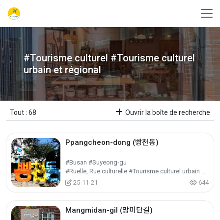
#Tourisme culturel #Tourisme culturel
urbain et régional
Tout : 68
Ouvrir la boîte de recherche
Ppangcheon-dong (빵천동)
#Busan #Suyeong-gu
#Ruelle, Rue culturelle #Tourisme culturel urbain et régional #Tourisme culturel
25-11-21
644
Mangmidan-gil (망미단길)