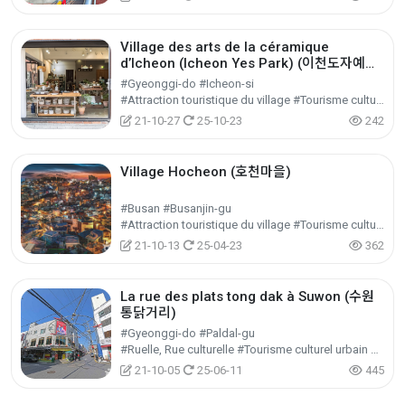
Village des arts de la céramique
d’Icheon (Icheon Yes Park) (이천도자예술
마을 (이천 예스파크))
#Gyeonggi-do #Icheon-si
#Attraction touristique du village #Tourisme culturel urbain et régional #Tourisme culturel
21-10-27
25-10-23
242
Village Hocheon (호천마을)
#Busan #Busanjin-gu
#Attraction touristique du village #Tourisme culturel urbain et régional #Tourisme culturel
21-10-13
25-04-23
362
La rue des plats tong dak à Suwon (수원
통닭거리)
#Gyeonggi-do #Paldal-gu
#Ruelle, Rue culturelle #Tourisme culturel urbain et régional #Tourisme culturel
21-10-05
25-06-11
445