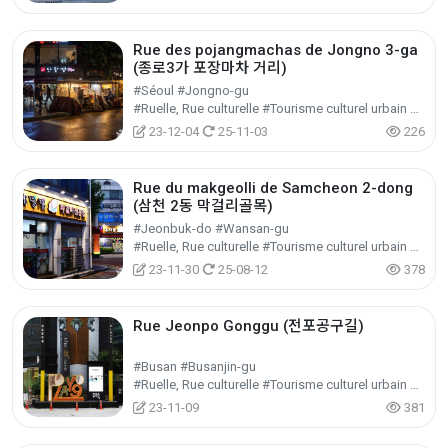
Rue des pojangmachas de Jongno 3-ga
(종로3가 포장마차 거리)
#Séoul #Jongno-gu
#Ruelle, Rue culturelle #Tourisme culturel urbain et régional #Tourisme culturel
23-12-04
25-11-03
226
Rue du makgeolli de Samcheon 2-dong
(삼천 2동 막걸리골목)
#Jeonbuk-do #Wansan-gu
#Ruelle, Rue culturelle #Tourisme culturel urbain et régional #Tourisme culturel
23-11-30
25-08-12
378
Rue Jeonpo Gonggu (전포공구길)
#Busan #Busanjin-gu
#Ruelle, Rue culturelle #Tourisme culturel urbain et régional #Tourisme culturel
23-11-09
381