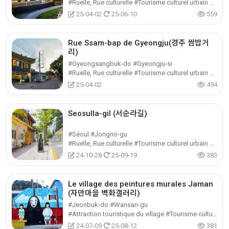
#Ruelle, Rue culturelle #Tourisme culturel urbain et régional #Tourisme culturel
25-04-02
25-06-10
559
Rue Ssam-bap de Gyeongju(경주 쌈밥거
리)
#Gyeongsangbuk-do #Gyeongju-si
#Ruelle, Rue culturelle #Tourisme culturel urbain et régional #Tourisme culturel
25-04-02
494
Seosulla-gil (서순라길)
#Séoul #Jongno-gu
#Ruelle, Rue culturelle #Tourisme culturel urbain et régional #Tourisme culturel
24-10-28
25-09-19
383
Le village des peintures murales Jaman
(자만마을 벽화갤러리)
#Jeonbuk-do #Wansan-gu
#Attraction touristique du village #Tourisme culturel urbain et régional #Tourisme culturel
24-07-09
25-08-12
381