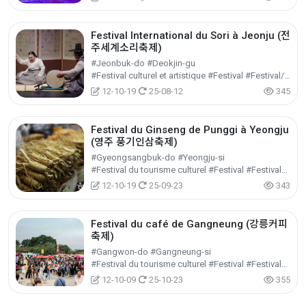
Festival International du Sori à Jeonju (전
주세계소리축제)
#Jeonbuk-do #Deokjin-gu
#Festival culturel et artistique #Festival #Festival/Spectacle/Événement
12-10-19
25-08-12
345
Festival du Ginseng de Punggi à Yeongju
(영주 풍기인삼축제)
#Gyeongsangbuk-do #Yeongju-si
#Festival du tourisme culturel #Festival #Festival/Spectacle/Événement
12-10-19
25-09-23
343
Festival du café de Gangneung (강릉커피
축제)
#Gangwon-do #Gangneung-si
#Festival du tourisme culturel #Festival #Festival/Spectacle/Événement
12-10-09
25-10-23
355