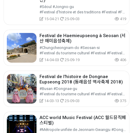
전)
#Séoul #Jongno-gu
#Festival d'histoire et des traditions #Festival #Festival/Spectacle/Événement
15-04-21
25-09-03
419
Festival de Haemieupseong à Seosan (서
산 해미읍성축제)
#Chungcheongnam-do #Seosan-si
#Festival du tourisme culturel #Festival #Festival/Spectacle/Événement
14-04-03
25-09-19
406
Festival de l'histoire de Dongnae
Eupseong 2018 (동래읍성 역사축제 2018)
#Busan #Dongnae-gu
#Festival du tourisme culturel #Festival #Festival/Spectacle/Événement
14-03-13
25-09-03
375
ACC world Music Festival (ACC 월드뮤직페
스티벌)
#Métropole unifiée de Jeonnam-Gwangju #Dong-gu