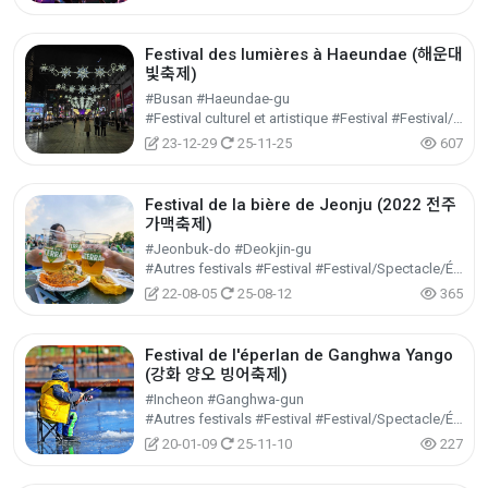
Festival des lumières à Haeundae (해운대
빛축제)
#Busan #Haeundae-gu
#Festival culturel et artistique #Festival #Festival/Spectacle/Événement
23-12-29
25-11-25
607
Festival de la bière de Jeonju (2022 전주
가맥축제)
#Jeonbuk-do #Deokjin-gu
#Autres festivals #Festival #Festival/Spectacle/Événement
22-08-05
25-08-12
365
Festival de l'éperlan de Ganghwa Yango
(강화 양오 빙어축제)
#Incheon #Ganghwa-gun
#Autres festivals #Festival #Festival/Spectacle/Événement
20-01-09
25-11-10
227