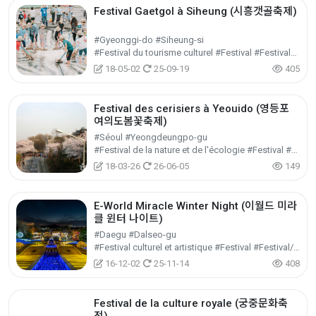
Festival Gaetgol à Siheung (시흥갯골축제)
#Gyeonggi-do #Siheung-si
#Festival du tourisme culturel #Festival #Festival/Spectacle/Événement
18-05-02
25-09-19
405
Festival des cerisiers à Yeouido (영등포
여의도봄꽃축제)
#Séoul #Yeongdeungpo-gu
#Festival de la nature et de l'écologie #Festival #Festival/Spectacle/Événement
18-03-26
26-06-05
149
E-World Miracle Winter Night (이월드 미라
클 윈터 나이트)
#Daegu #Dalseo-gu
#Festival culturel et artistique #Festival #Festival/Spectacle/Événement
16-12-02
25-11-14
408
Festival de la culture royale (궁중문화축