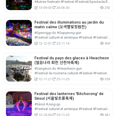
#Autres festivals #Festival #Festival/Spectacle/Événement
13-09-05
26-06-30
292
Festival des illuminations au jardin du
matin calme (오색별빛정원전)
#Gyeonggi-do #Gapyeong-gun
#Festival culturel et artistique #Festival #Festival/Spectacle/Événement
12-12-01
25-11-14
409
Festival du pays des glaces à Hwacheon
(얼음나라 화천 산천어축제)
#Gangwon-do #Hwacheon-gun
#Festival du tourisme culturel #Festival #Festival/Spectacle/Événement
12-11-27
25-11-25
359
Festival des lanternes 'Bitchorong' de
Séoul (서울빛초롱축제)
#Séoul #Jung-gu
#Festival culturel et artistique #Festival #Festival/Spectacle/Événement
12-10-30
25-11-25
561