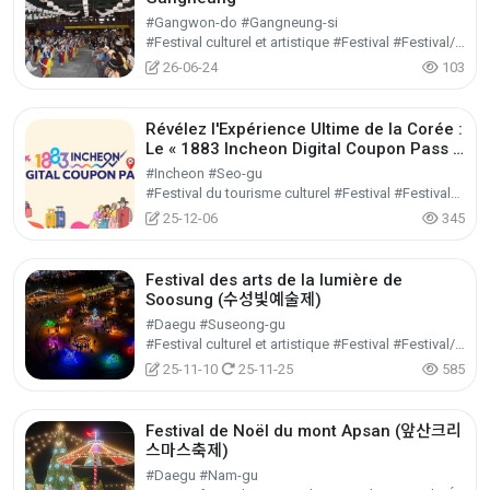
#Gangwon-do #Gangneung-si
#Festival culturel et artistique #Festival #Festival/Spectacle/Événement
26-06-24
103
Révélez l'Expérience Ultime de la Corée :
Le « 1883 Incheon Digital Coupon Pass »
2025-2026
#Incheon #Seo-gu
#Festival du tourisme culturel #Festival #Festival/Spectacle/Événement
25-12-06
345
Festival des arts de la lumière de
Soosung (수성빛예술제)
#Daegu #Suseong-gu
#Festival culturel et artistique #Festival #Festival/Spectacle/Événement
25-11-10
25-11-25
585
Festival de Noël du mont Apsan (앞산크리
스마스축제)
#Daegu #Nam-gu