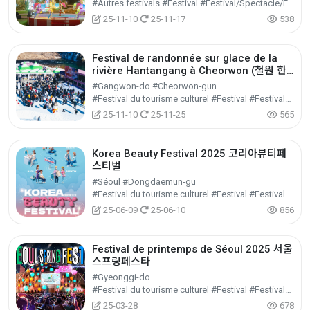
#Autres festivals #Festival #Festival/Spectacle/Événement
25-11-10
25-11-17
538
Festival de randonnée sur glace de la
rivière Hantangang à Cheorwon (철원 한
탄강 얼음트레킹 축제)
#Gangwon-do #Cheorwon-gun
#Festival du tourisme culturel #Festival #Festival/Spectacle/Événement
25-11-10
25-11-25
565
Korea Beauty Festival 2025 코리아뷰티페
스티벌
#Séoul #Dongdaemun-gu
#Festival du tourisme culturel #Festival #Festival/Spectacle/Événement
25-06-09
25-06-10
856
Festival de printemps de Séoul 2025 서울
스프링페스타
#Gyeonggi-do
#Festival du tourisme culturel #Festival #Festival/Spectacle/Événement
25-03-28
678