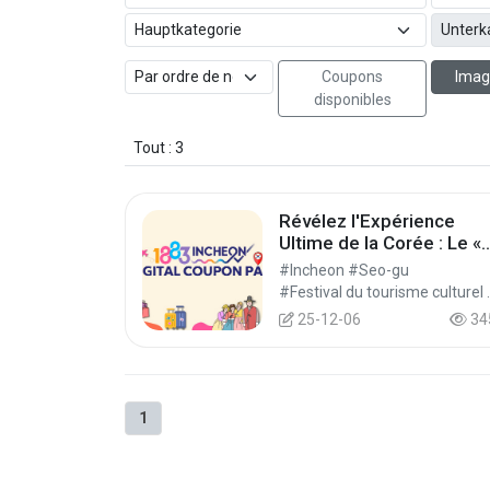
Coupons
Imag
disponibles
Tout : 3
Révélez l'Expérience
Ultime de la Corée : Le «
1883 Incheon Digital
#Incheon #Seo-gu
Coupon Pass » 2025-
#Festival du tourisme c
2026
25-12-06
34
1