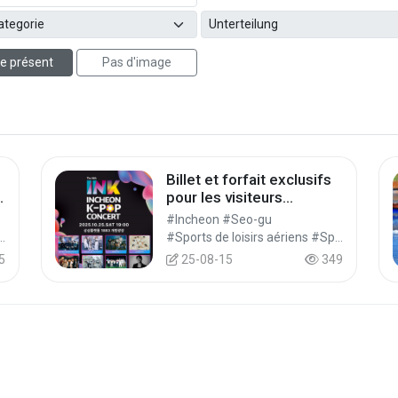
e présent
Pas d'image
Billet et forfait exclusifs
pour les visiteurs
étrangers – INK Concert
#Incheon #Seo-gu
2025(2025 INK 콘서트)
ulturel #Festival #Festival/Spectacle/Événement
#Sports de loisirs aériens #Sports de loisir
5
25-08-15
349