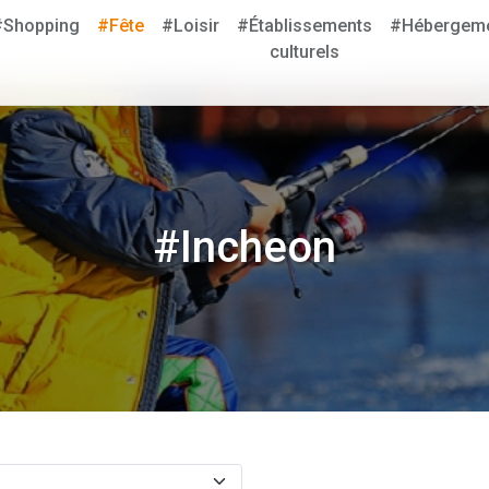
#Shopping
#Fête
#Loisir
#Établissements
#Hébergem
culturels
#Incheon