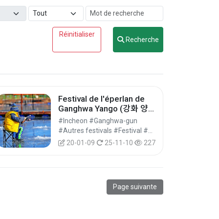
Réinitialiser
Recherche
Festival de l'éperlan de
Ganghwa Yango (강화 양
오 빙어축제)
#Incheon #Ganghwa-gun
#Autres festivals #Festival #Festival/Spectacle/Événement
20-01-09
25-11-10
227
Page suivante