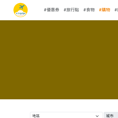
#優惠券
#旅行點
#食物
#購物