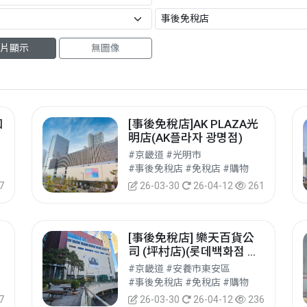
片顯示
無圖像
扣
[事後免稅店]AK PLAZA光
明店(AK플라자 광명점)
#京畿道 #光明市
#事後免稅店 #免稅店 #購物
7
26-03-30
26-04-12
261
[事後免稅店] 樂天百貨公
司 (坪村店)(롯데백화점 평
촌점)
#京畿道 #安養市東安區
#事後免稅店 #免稅店 #購物
7
26-03-30
26-04-12
236