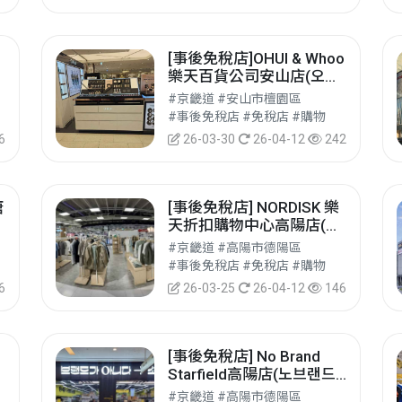
[事後免稅店]OHUI & Whoo
하
樂天百貨公司安山店(오휘
고
&후 롯데백화점 안산점)
#京畿道 #安山市檀園區
#事後免稅店 #免稅店 #購物
6
26-03-30
26-04-12
242
唐
[事後免稅店] NORDISK 樂
天折扣購物中心高陽店(노
르디스크 롯데아울렛 고양
#京畿道 #高陽市德陽區
점)
#事後免稅店 #免稅店 #購物
6
26-03-25
26-04-12
146
[事後免稅店] No Brand
Starfield高陽店(노브랜드
스타필드 고양점)
#京畿道 #高陽市德陽區