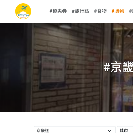
#優惠券
#旅行點
#食物
#購物
#京畿