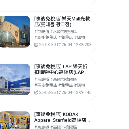
[事後免稅店]樂天Mall光教
店(롯데몰 광교점)
#京畿道 #水原市靈通區
#事後免稅店 #免稅店 #購物
26-03-30
26-04-12
203
[事後免稅店] LAP 樂天折
扣購物中心高陽店(LAP 롯
데아울렛 고양점)
#京畿道 #高陽市德陽區
#事後免稅店 #免稅店 #購物
26-03-25
26-04-12
146
[事後免稅店] KODAK
Apparel Starfield高陽店
(코닥 스타필드 고양점)
#京畿道 #高陽市德陽區