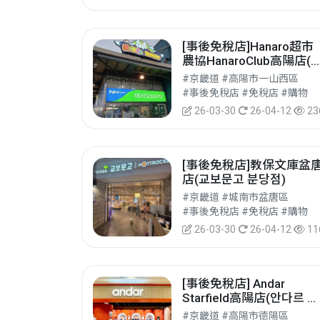
[事後免稅店]Hanaro超市
農協HanaroClub高陽店(
나로마트 농협하나로클럽
#京畿道 #高陽市一山西區
양점)
#事後免稅店 #免稅店 #購物
26-03-30
26-04-12
23
[事後免稅店]教保文庫盆
店(교보문고 분당점)
#京畿道 #城南市盆唐區
#事後免稅店 #免稅店 #購物
26-03-30
26-04-12
11
[事後免稅店] Andar
Starfield高陽店(안다르 스
타필드 고양점)
#京畿道 #高陽市德陽區