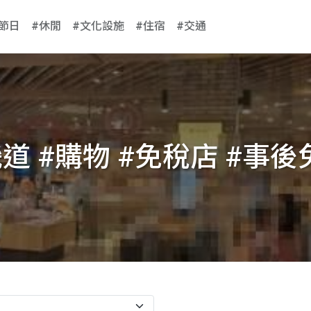
#節日
#休閒
#文化設施
#住宿
#交通
道 #購物 #免稅店 #事