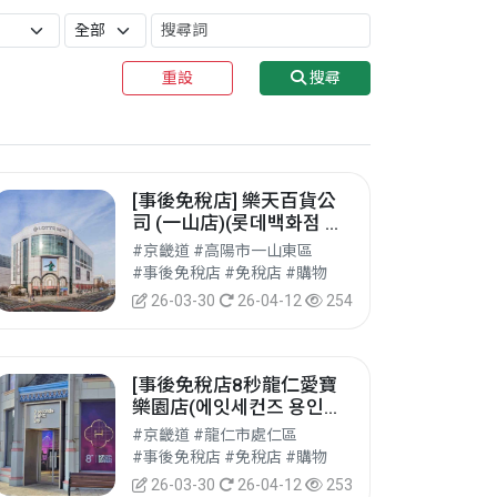
重設
搜尋
[事後免稅店] 樂天百貨公
司 (一山店)(롯데백화점 일
산점)
#京畿道 #高陽市一山東區
#事後免稅店 #免稅店 #購物
26-03-30
26-04-12
254
[事後免稅店8秒龍仁愛寶
樂園店(에잇세컨즈 용인에
버랜드점)
#京畿道 #龍仁市處仁區
#事後免稅店 #免稅店 #購物
26-03-30
26-04-12
253