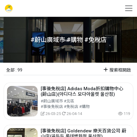
#蔚山廣域市 #購物 #免稅店
全部 : 99
搜索框開啟
[事後免稅店] Adidas Moda折扣購物中心
(蔚山店)(아디다스 모다아울렛 울산점)
#蔚山廣域市 #北區
#事後免稅店 #免稅店 #購物
26-03-25
26-04-14
119
[事後免稅店] Goldendew 樂天百貨公司 蔚
山店(골든듀 롯데백화점 울산점)