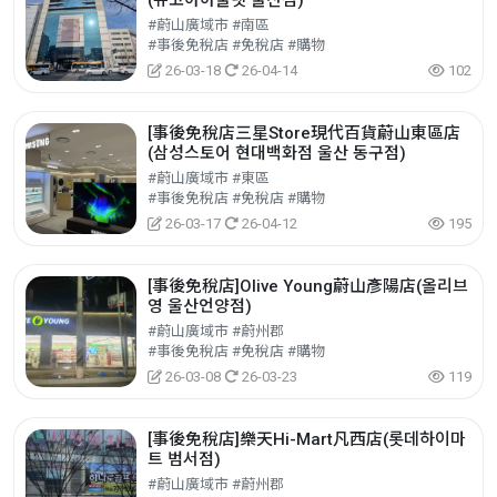
(뉴코아아울렛 울산점)
#蔚山廣域市 #南區
#事後免稅店 #免稅店 #購物
26-03-18
26-04-14
102
[事後免稅店三星Store現代百貨蔚山東區店
(삼성스토어 현대백화점 울산 동구점)
#蔚山廣域市 #東區
#事後免稅店 #免稅店 #購物
26-03-17
26-04-12
195
[事後免稅店]Olive Young蔚山彥陽店(올리브
영 울산언양점)
#蔚山廣域市 #蔚州郡
#事後免稅店 #免稅店 #購物
26-03-08
26-03-23
119
[事後免稅店]樂天Hi-Mart凡西店(롯데하이마
트 범서점)
#蔚山廣域市 #蔚州郡